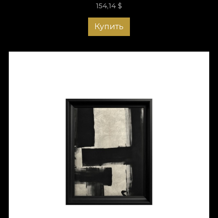
154,14
$
Купить