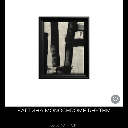
КАРТИНА MONOCHROME RHYTHM
55 X 70 H СМ