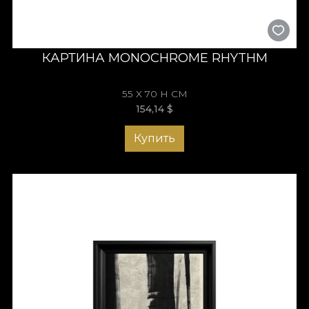
КАРТИНА MONOCHROME RHYTHM
55 X 70 H СМ
154,14
$
Купить