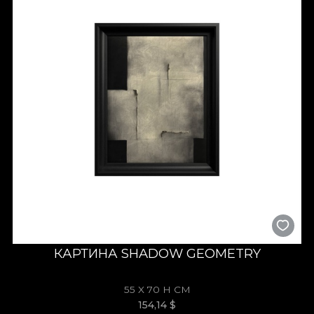
КАРТИНА SHADOW GEOMETRY
55 X 70 H СМ
154,14
$