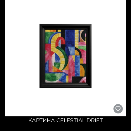
Abstract
говорит о сути, о том моменте, когда выражение
превращается в интуицию. Оттенки чёрного и белого,
яркие цвета, слои материала и визуальная глубина — всё
встречается в универсальном языке без ограничений. Это
коллекция для тех, кто видит дальше форм и ищет эмоцию
за композицией.
Искусство мысли и жеста
Арт-объекты из коллекции
Abstract
— не просто
декоративные элементы. Это визуальные выражения
внутреннего равновесия. В каждой работе видны следы
движения, намерения и чистой эмоции. Текстуры, линии и
контраст создают динамику, принося в пространство
энергию и глубину.
По представлению
House of VLAdiLA
, абстрактное
искусство — это диалог между формой и чувством. Это
творчество, которое оставляет место для интерпретации
и личного переживания. Зритель становится частью
работы, дополняя её своей восприимчивостью.
КАРТИНА CELESTIAL DRIFT
Оформление в