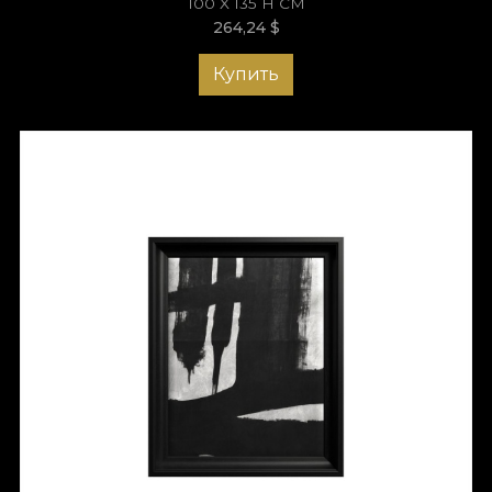
100 X 135 H СМ
264,24
$
Купить