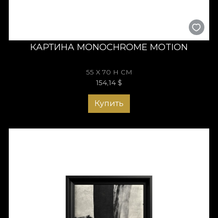
КАРТИНА MONOCHROME MOTION
55 X 70 H СМ
154,14
$
Купить