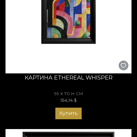
Арт-объекты
Abstract
отражают свободу творчества. Они
не описывают — они намекают. Они не навязывают — они
вдохновляют. Это коллекция для тех, кто ищет в искусстве
продолжение мысли, пространство тишины и созерцания.
Откройте для себя
Abstract
и превратите интерьер в
вселенную форм и свободных идей.
КАРТИНА ETHEREAL WHISPER
55 X 70 H СМ
154,14
$
Купить