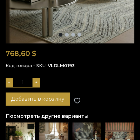
768,60
$
Код товара - SKU
VLDLM0193
−
+
Добавить в корзину
Посмотреть другие варианты