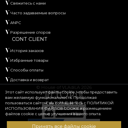
Свяжитесь с нами
Часто задаваемые вопросы
ANPC
Разрешение споров
CONT CLIENT
История заказов
Избранные товары
Способы оплаты
Доставка и возврат
© House of VLAdiLA 2026
Этот сайт использует файлы cookie, чтобы предоставить
вам желаемую функциональность. Продолжая
пользоваться сайтом, вы соглашаетесь с
ПОЛИТИКОЙ
ИСПОЛЬЗОВАНИЯ ФАЙЛОВ COOKIE
и размещением
файлов cookie с целью улучшения вашего опыта.
Принять все файлы cookie