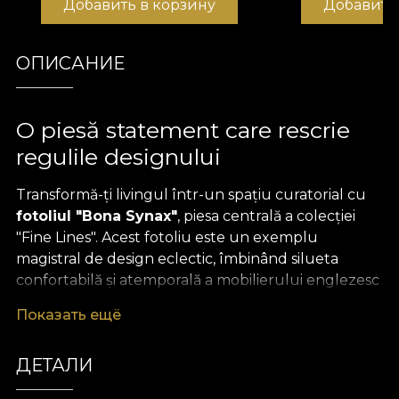
Добавить в корзину
Добавить
ОПИСАНИЕ
O piesă statement care rescrie
regulile designului
Transformă-ți livingul într-un spațiu curatorial cu
fotoliul "Bona Synax"
, piesa centrală a colecției
"Fine Lines". Acest fotoliu este un exemplu
magistral de design eclectic, îmbinând silueta
confortabilă și atemporală a mobilierului englezesc
cu un
imprimeu geometric îndrăzneț
, inspirat
Показать ещё
din curentul Bauhaus.
Este alegerea ideală pentru cei care nu fac
ДЕТАЛИ
compromisuri între confort și estetică. Așa cum se