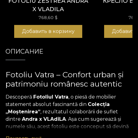
FOTOLIU ZESTREA ANDRA
КРЕСЛО B
X VLADILA
768,60
$
768
Добавить в корзину
Добавить
ОПИСАНИЕ
Fotoliu Vatra – Confort urban și
patrimoniu românesc autentic
Descoperă
Fotoliul Vatra
, o piesă de mobilier
statement absolut fascinantă din
Colecția
„Moștenirea”
, rezultatul colaborării de suflet
dintre
Andra x VLAdiLA
. Așa cum sugerează și
numele său, acest fotoliu este conceput să devină
centrul emoțional al casei tale, un loc al liniștii și al