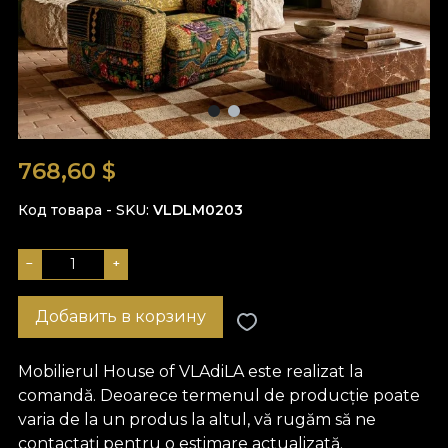
768,60
$
Код товара - SKU
VLDLM0203
−
+
Добавить в корзину
Mobilierul House of VLAdiLA este realizat la
comandă. Deoarece termenul de producție poate
varia de la un produs la altul, vă rugăm să ne
contactați pentru o estimare actualizată.