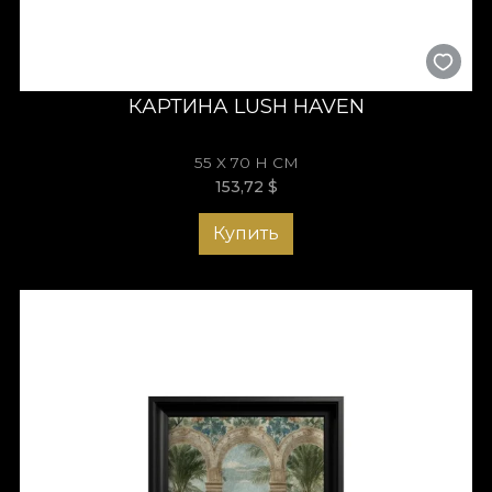
КАРТИНА LUSH HAVEN
55 X 70 H СМ
153,72
$
Купить