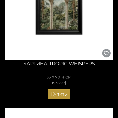
КАРТИНА TROPIC WHISPERS
55 X 70 H СМ
153,72
$
Купить