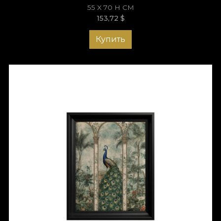
55 X 70 H СМ
В современном интерьере artworks
Jungle
добавляют
153,72
$
яркий акцент и создают диалог между минималистичными
линиями и природными деталями. Роскошные зелёные,
Купить
солнечный жёлтый и тёплые тона терракоты и изумруда
создают эффектный контраст, который придаёт комнате
энергию и живость.
Оформление в эклектичном
стиле
В эклектичном интерьере коллекция
Jungle
становится
визуальным центром комнаты. Архитектурные арки,
тропические растения и экзотические животные
добавляют глубину, баланс и нотки тайны. Каждое artwork
может быть отдельной историей — окном в
идеализированный мир природы.
Оформление в богемном или
тропическом стиле
Сочетание натуральных текстур, мягкого света и ярких