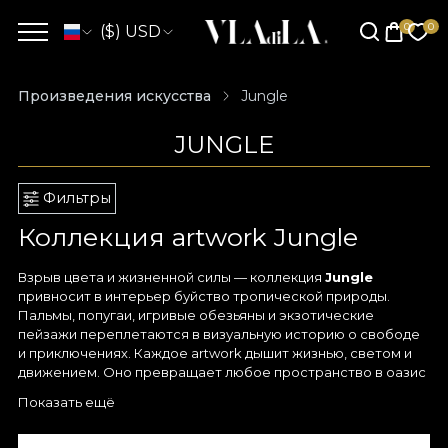
($) USD
Произведения искусства
Jungle
JUNGLE
Фильтры
Коллекция artwork Jungle
Взрыв цвета и жизненной силы — коллекция
Jungle
привносит в интерьер буйство тропической природы.
Пальмы, попугаи, игривые обезьяны и экзотические
пейзажи переплетаются в визуальную историю о свободе
и приключениях. Каждое artwork дышит жизнью, светом и
движением. Оно превращает любое пространство в оазис
свежести и цвета.
Показать ещё
Вдохновлённая красотой дикой природы, коллекция
Jungle
переносит вас в мир, где густая растительность и