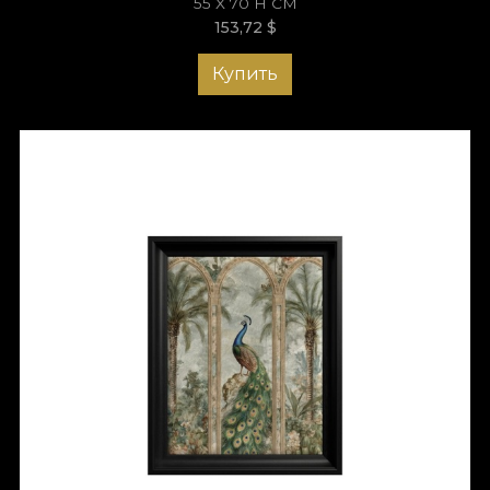
55 X 70 H СМ
153,72
$
Купить