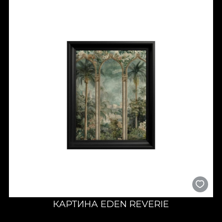
экзотическая фауна становятся символами жизненной
силы и воображения. Это приглашение к побегу, к
открытию простых радостей и к восстановлению связи с
первозданной энергией мира.
Искусство природной
экспрессии
artworks
Jungle
сочетают живописную утончённость и
игривый дух тропической природы. Каждое artwork
фиксирует момент движения и света — полёт попугая,
взгляд павлина, игру теней среди листьев. Богатые
текстуры и цветовые контрасты придают глубину и ритм,
приближая природу к зрителю.
По мнению
House of VLAdiLA
, коллекция
Jungle
— это
декоративное искусство с душой: смелое, изысканное и
полное жизни. Оно не просто дополняет пространство, а
превращает его в сенсорный опыт.
Оформление в современном
КАРТИНА EDEN REVERIE
стиле