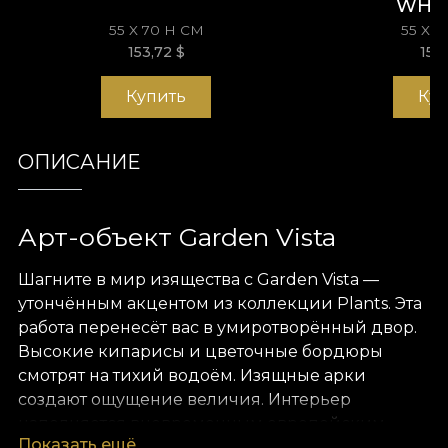
WHI
55 X 70 H СМ
55 X 
153,72
$
153
Купить
Ку
ОПИСАНИЕ
Арт-объект Garden Vista
Шагните в мир изящества с Garden Vista —
утончённым акцентом из коллекции Plants. Эта
работа перенесёт вас в умиротворённый двор.
Высокие кипарисы и цветочные бордюры
смотрят на тихий водоём. Изящные арки
создают ощущение величия. Интерьер
наполняется вневременным европейским
Показать ещё
шармом и роскошной ботанической красотой.