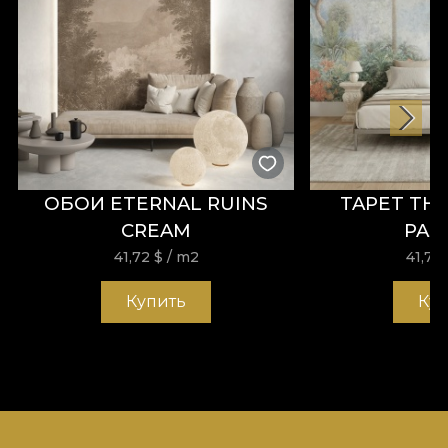
ОБОИ ETERNAL RUINS
TAPET TH
CREAM
PAS
41,72
$
/ m2
41,72
Купить
Ку