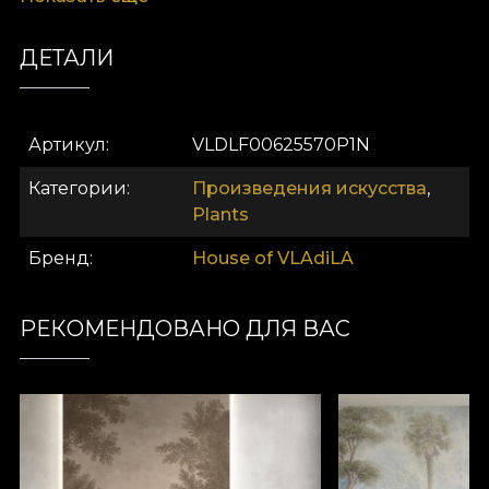
Идеально подходит, чтобы превратить ваш дом
в тихое святилище.
ДЕТАЛИ
Артикул
VLDLF00625570P1N
Категории
Произведения искусства
,
Plants
Бренд
House of VLAdiLA
РЕКОМЕНДОВАНО ДЛЯ ВАС