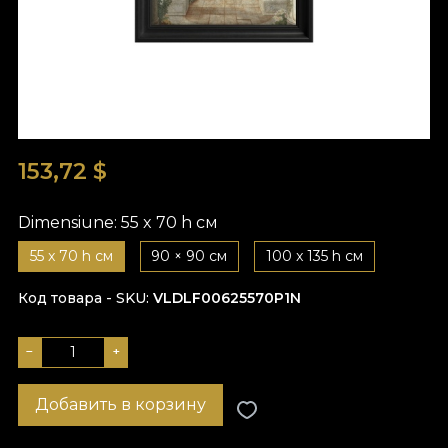
153,72
$
Dimensiune:
55 x 70 h см
55 x 70 h см
90 × 90 см
100 x 135 h см
Код товара - SKU
VLDLF00625570P1N
−
+
Добавить в корзину