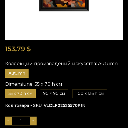
153,79
$
Коллекции произведений искусства:
Autumn
Autumn
Dimensiune:
55 x 70 h см
55 x 70 h см
90 × 90 см
100 x 135 h см
Код товара - SKU
VLDLF02525570P1N
−
+