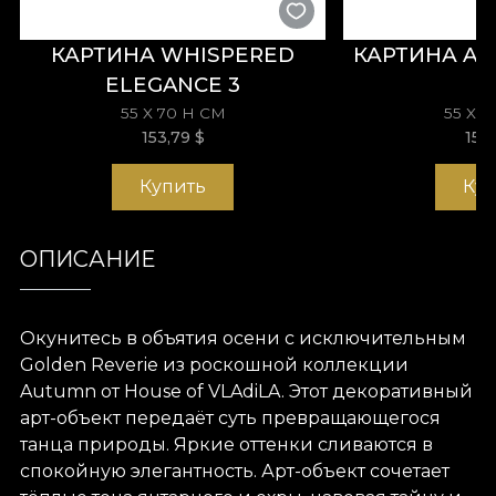
КАРТИНА WHISPERED
КАРТИНА AM
ELEGANCE 3
55 X 70 H СМ
55 X 
153,79
$
153
Купить
Ку
ОПИСАНИЕ
Окунитесь в объятия осени с исключительным
Golden Reverie из роскошной коллекции
Autumn от House of VLAdiLA. Этот декоративный
арт-объект передаёт суть превращающегося
танца природы. Яркие оттенки сливаются в
спокойную элегантность. Арт-объект сочетает