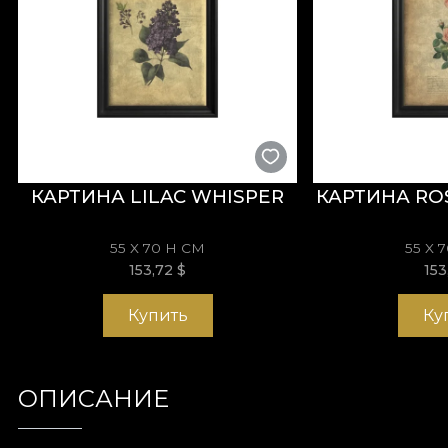
КАРТИНА LILAC WHISPER
КАРТИНА RO
55 X 70 H СМ
55 X 
153,72
$
15
Купить
Ку
ОПИСАНИЕ