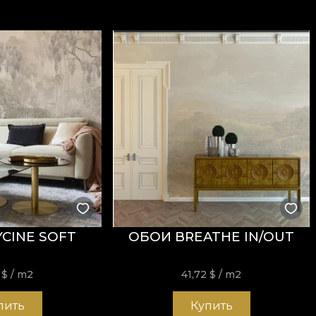
CINE SOFT
ОБОИ BREATHE IN/OUT
2
$
/ m2
41,72
$
/ m2
пить
Купить