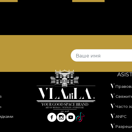
Ваше имя
ASIS
Правов
я
Свяжите
ь
Часто 
идками
ANPC
Разреш