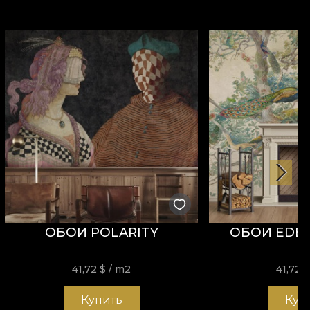
ОБОИ POLARITY
ОБОИ EDE
41,72
$
/ m2
41,72
Купить
Куп