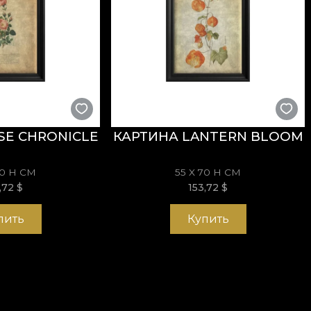
SE CHRONICLE
КАРТИНА LANTERN BLOOM
70 H СМ
55 X 70 H СМ
3,72
$
153,72
$
пить
Купить