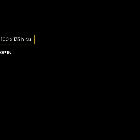
100 x 135 h см
0P1N