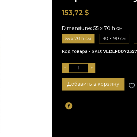
153,72
$
Dimensiune:
55 x 70 h см
55 x 70 h см
90 × 90 см
Код товара - SKU
VLDLF0072557
−
+
Добавить в корзину