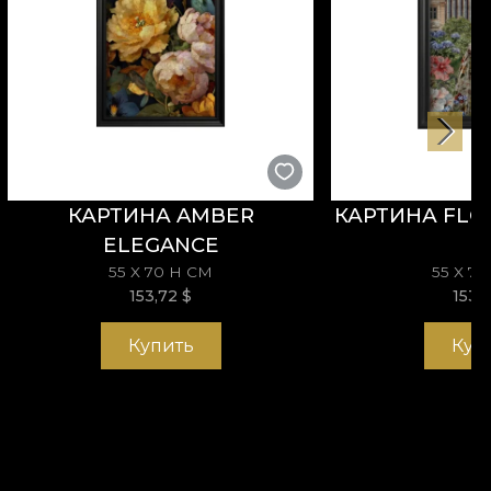
КАРТИНА AMBER
КАРТИНА FLO
ELEGANCE
55 X 70 H СМ
55 X 7
153,72
$
153,
Купить
Куп