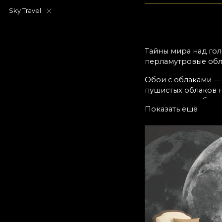
Sky Travel
Тайны мира над гол
перламутровые обл
Обои с облаками —
пушистых облаков 
превратить любую 
Показать ещё
Перепиши 
Коллекция обоев Th
собственного вселе
что внешнее исполн
окружении, которое
высшего покоя и н
Дизайнеры House of
Мы вручную рисовал