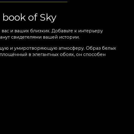
book of Sky
вас и ваших близких. Добавьте к интерьеру
анут свидетелями вашей истории.
яющую и умиротворяющую атмосферу. Образ белых
площённый в элегантных обоях, он способен
а
ва. С каждой новой главой вы приближаетесь к центру
 вы мечтали, обретает формы. Хотя мы часто думаем,
лько решиться их искать. И искать лучше в
ся пространством возвращения к себе. Пространством
и самопознания. Для напоминания. Для становления.
ят за рамки декоративной функции. Все наши работы