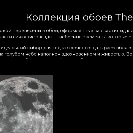
Коллекция обоев The 
овой перенесены в обои, оформленные как картины, для 
ака и сияющие звезды — небесные элементы, которые ст
 идеальный выбор для тех, кто хочет создать расслабл
на голубом небе наполнен вдохновением и живостью. Во
комнату в убежище спокойствия и благополучия.
историю своего пространств
e Book of Sky переписывает историю вашего пространст
нной. Место с безграничными просторами, где всё, о чём
ит наши мечты, нужные ресурсы уже внутри нас. Нужно то
 поймёт, поддержит и вместит этот путь. Дом становит
еобходимого мира.
 VLAdiLA создали серию обоев, идеальную для этого пут
и истории и перенесли их в обои, которые легко выход