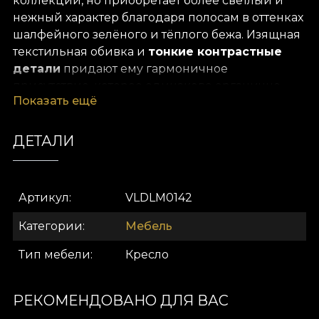
коллекции, но приобретает более светлый и
нежный характер благодаря полосам в оттенках
шалфейного зелёного и тёплого бежа. Изящная
текстильная обивка и
тонкие контрастные
детали
придают ему гармоничное
присутствие, которое одинаково органично
Показать ещё
смотрится и в классических, и в современных
интерьерах. Слегка изогнутая спинка с
декоративными пуговицами и мягкое сиденье
ДЕТАЛИ
обеспечивают ежедневный комфорт.
Идеально для светлых и воздушных
Артикул
VLDLM0142
пространств,
Bona Regatta II
привносит
спокойную, элегантную атмосферу —
Категории
Мебель
прекрасный выбор для зон отдыха или
гостиных в натуральном стиле.
Тип мебели
Кресло
Основные характеристики
РЕКОМЕНДОВАНО ДЛЯ ВАС
•
Бархатная обивка с полосами в оттенках