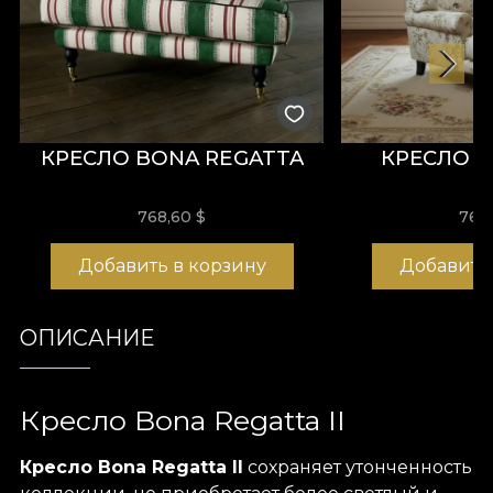
КРЕСЛО BONA REGATTA
КРЕСЛО B
768,60
$
768
Добавить в корзину
Добавить
ОПИСАНИЕ
Кресло Bona Regatta II
Кресло Bona Regatta II
сохраняет утонченность