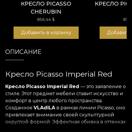
КРЕСЛО PICASSO
КРЕСЛО PIC
CHERUBIN
856,44
$
856
Добавить в корзину
Добавить
ОПИСАНИЕ
Кресло Picasso Imperial Red
Кресло Picasso Imperial Red
— это заявление о
стиле. Этот предмет мебели ставит искусство и
комфорт в центр любого пространства.
Созданное
VLAdiLA
в рамках линии Picasso, оно
привлекает внимание своей скульптурной
округлой формой. Эффектная обивка в оттенках
императорского красного украшена