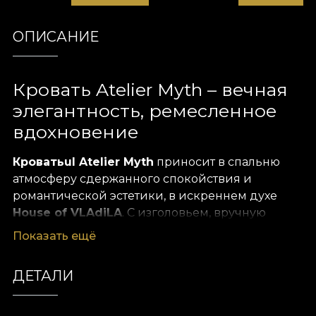
ОПИСАНИЕ
Кровать Atelier Myth – вечная
элегантность, ремесленное
вдохновение
Кроватьul Atelier Myth
приносит в спальню
атмосферу сдержанного спокойствия и
романтической эстетики, в искреннем духе
House of VLAdiLA
. С изголовьем, вручную
обитым тонкой цветочной тканью, и тщательно
Показать ещё
продуманным основанием, эта вещь излучает
гармонию между традицией и современным
ДЕТАЛИ
утончённым стилем. Каждый элемент — это
заявление о вкусе, превращающее комнату в
святилище комфорта и искусства Mythrative.