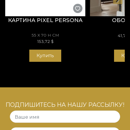
так и в бутиковых отелях или авторских
дизайнерских проектах.
КАРТИНА PIXEL PERSONA
ОБОИ
55 X 70 H СМ
41,72
153,72
$
Купить
Ку
ПОДПИШИТЕСЬ НА НАШУ РАССЫЛКУ!
Ваше имя