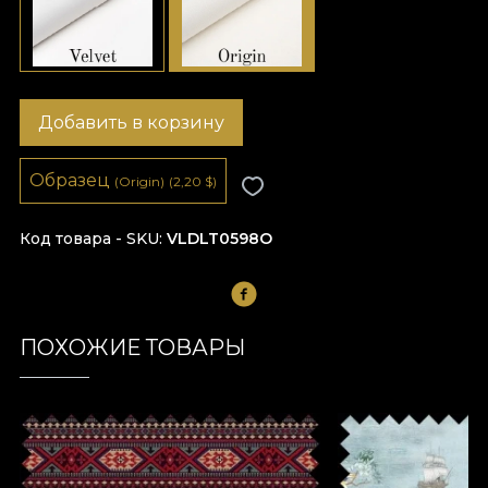
Добавить в корзину
Образец
(Origin)
(2,20
$
)
Код товара - SKU
VLDLT0598O
ПОХОЖИЕ ТОВАРЫ