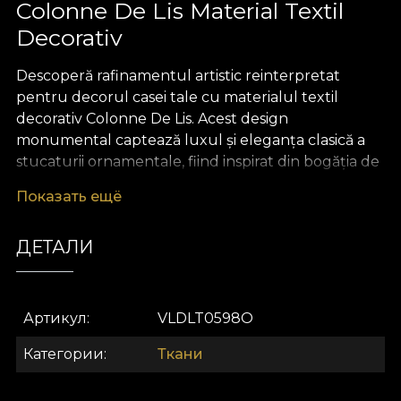
Colonne De Lis Material Textil
Decorativ
Descoperă rafinamentul artistic reinterpretat
pentru decorul casei tale cu materialul textil
decorativ Colonne De Lis. Acest design
monumental captează luxul și eleganța clasică a
stucaturii ornamentale, fiind inspirat din bogăția de
detalii și contururi fine specifice arhitecturii nobile.
Показать ещё
Liniile delicate și armonioase creează un statement
vizual sofisticat, menit să transforme orice spațiu
ДЕТАЛИ
într-o expresie autentică de stil și confort. Paleta de
culori neutre, subtilă și echilibrată, pune în valoare
detaliile desenate cu precizie, conferind interiorului
o notă atemporală și opulentă.
Артикул
VLDLT0598O
Versatilitatea acestui material textil premium îl
Категории
Ткани
recomandă pentru multiple utilizări în design
interior. Poate fi integrat cu ușurință în proiecte de