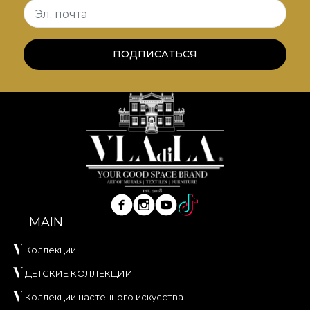
un manifest al bunului gust.
Эл. почта
Material VELVET
ПОДПИСАТЬСЯ
VELVET este un material tricotat cu textură moale
și aspect sofisticat, conceput pentru interioare în
care confortul tactil și eleganța vizuală sunt
esențiale. Realizat din
100% poliester
, acest
material are o greutate de
300 g/mp
, ceea ce îi
oferă consistență și o prezență vizuală bogată.
Materialul are tratament
Water Repellent
și
proprietăți
Fire Retardant
, fiind potrivit atât
pentru utilizare rezidențială, cât și pentru proiecte
MAIN
profesionale de amenajare. Este certificat
OEKO-
TEX Standard 100
și
REACH
.
Коллекции
Cu o lățime de
142 ± 3 cm
, VELVET oferă o bună
ДЕТСКИЕ КОЛЛЕКЦИИ
rezistență la uzură, având
60.000 rubs
la testul de
Коллекции настенного искусства
abraziune. Se evidențiază și prin comportament