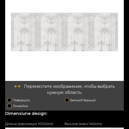
Переместите изображение, чтобы выбрать
нужную область.
Повернуть
Белый/Черный
Линейка
Dimensiune design:
Длина (максимум 1000cm)
Высота (макс 140cm)