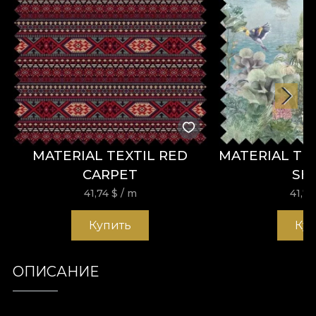
MATERIAL TEXTIL RED
MATERIAL TE
CARPET
SH
41,74
$
/ m
41,7
Купить
Ку
ОПИСАНИЕ