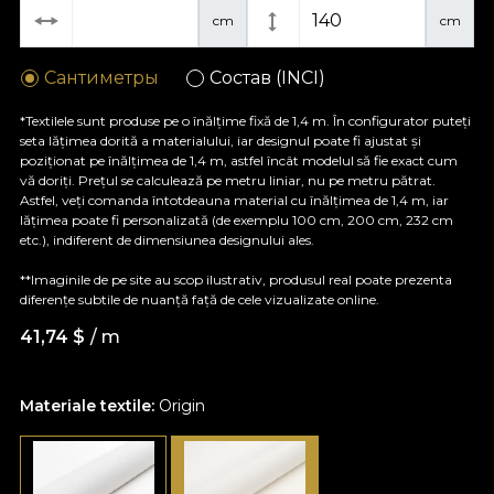
cm
cm
Сантиметры
Состав (INCI)
*Textilele sunt produse pe o înălțime fixă de 1,4 m. În configurator puteți
seta lățimea dorită a materialului, iar designul poate fi ajustat și
poziționat pe înălțimea de 1,4 m, astfel încât modelul să fie exact cum
vă doriți. Prețul se calculează pe metru liniar, nu pe metru pătrat.
Astfel, veți comanda întotdeauna material cu înălțimea de 1,4 m, iar
lățimea poate fi personalizată (de exemplu 100 cm, 200 cm, 232 cm
etc.), indiferent de dimensiunea designului ales.
**Imaginile de pe site au scop ilustrativ, produsul real poate prezenta
diferențe subtile de nuanță față de cele vizualizate online.
41,74
$
/ m
Materiale textile:
Origin