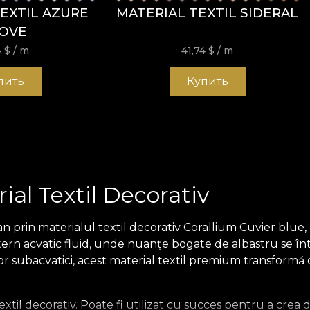
EXTIL AZURE
MATERIAL TEXTIL SIDERAL
OVE
4
$
/ m
41,74
$
/ m
пить
Купить
ial Textil Decorativ
n prin materialul textil decorativ Corallium Cuvier blu
ttern acvatic fluid, unde nuanțe bogate de albastru se 
or subacvatici, acest material textil premium transformă o
extil decorativ. Poate fi utilizat cu succes pentru a crea 