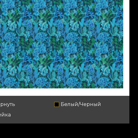
рнуть
Белый/Черный
ейка