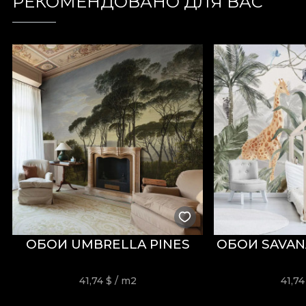
РЕКОМЕНДОВАНО ДЛЯ ВАС
din
100% poliester
, acest material are o greutate de
Materialul are tratament
Water Repellent
și propriet
amenajare. Este certificat
OEKO-TEX Standard 100
ș
Cu o lățime de
142 ± 3 cm
, VELVET oferă o bună rezi
scămoșare, frecare umedă și uscată, precum și prin conf
Tip:
material tricotat
Compoziție:
100% PES
Greutate:
300 g/mp ± 5%
Lățime:
142 ± 3 cm
Proprietăți:
Water Repellent, Fire Retardant
Certificări:
OEKO-TEX Standard 100, REACH
Rezistență la abraziune:
60.000 rubs
ОБОИ UMBRELLA PINES
ОБОИ SAVAN
Întreținere:
spălare la 30°C, călcare la temperatură red
41,74
$
/ m2
41,7
Material ORIGIN