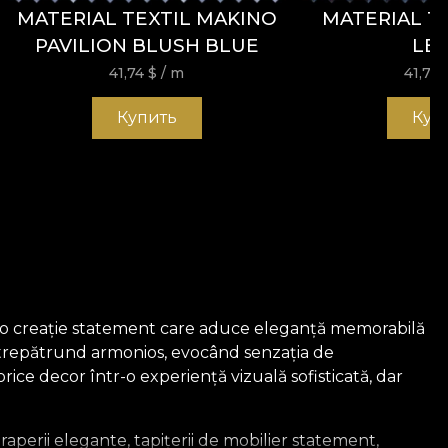
MATERIAL TEXTIL MAKINO
MATERIAL TEX
PAVILION BLUSH BLUE
LEI
41,74
$
/ m
41,74
Купить
Куп
e, o creație statement care aduce eleganță memorabilă
întrepătrund armonios, evocând senzația de
rice decor într-o experiență vizuală sofisticată, dar
draperii elegante, tapițerii de mobilier statement,