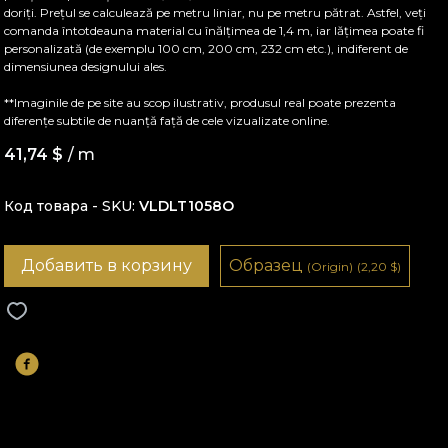
doriți. Prețul se calculează pe metru liniar, nu pe metru pătrat. Astfel, veți
comanda întotdeauna material cu înălțimea de 1,4 m, iar lățimea poate fi
personalizată (de exemplu 100 cm, 200 cm, 232 cm etc.), indiferent de
dimensiunea designului ales.
**Imaginile de pe site au scop ilustrativ, produsul real poate prezenta
diferențe subtile de nuanță față de cele vizualizate online.
41,74
$
/ m
Код товара - SKU
VLDLT1058O
Добавить в корзину
Образец
(Origin)
(2,20
$
)