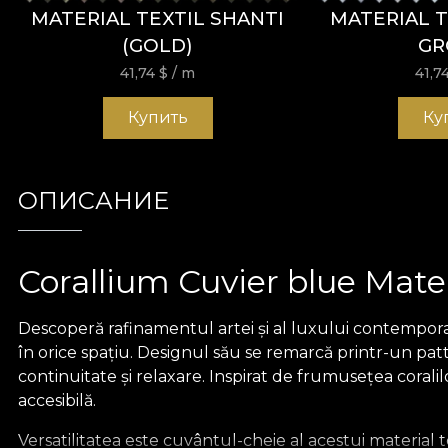
MATERIAL TEXTIL SHANTI
MATERIAL T
(GOLD)
GR
41,74
$
/ m
41,7
Купить
Ку
ОПИСАНИЕ
Corallium Cuvier blue Mater
Descoperă rafinamentul artei și al luxului contempora
în orice spațiu. Designul său se remarcă printr-un pa
continuitate și relaxare. Inspirat de frumusețea coralil
accesibilă.
Versatilitatea este cuvântul-cheie al acestui material t