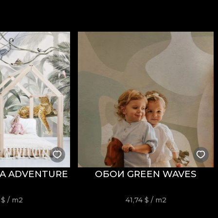
300 g/mp
, ceea ce îi oferă consistență și o prezență vizu
ăți
Fire Retardant
, fiind potrivit atât pentru utilizare r
i
REACH
.
stență la uzură, având
60.000 rubs
la testul de abraziun
ormitatea la testul de inflamabilitate tip țigară.
A ADVENTURE
ОБОИ GREEN WAVES
usă, fără înălbire, fără stoarcere prin răsucire, fără usc
4
$
/ m2
41,74
$
/ m2