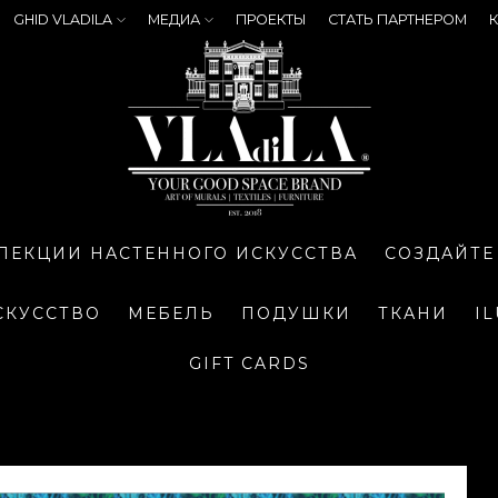
GHID VLADILA
МЕДИА
ПРОЕКТЫ
СТАТЬ ПАРТНЕРОМ
К
ЛЕКЦИИ НАСТЕННОГО ИСКУССТВА
СОЗДАЙТЕ
СКУССТВО
МЕБЕЛЬ
ПОДУШКИ
ТКАНИ
I
GIFT CARDS