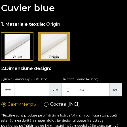
Cuvier blue
Materiale textile:
Origin
Dimensiune design:
Длина (максимум 1000cm)
Высота (макс 140cm)
cm
cm
Сантиметры
Состав (INCI)
*Textilele sunt produse pe o înălțime fixă de 1,4 m. În configurator puteți
seta lățimea dorită a materialului, iar designul poate fi ajustat și
poziționat pe înălțimea de 1,4 m, astfel încât modelul să fie exact cum vă