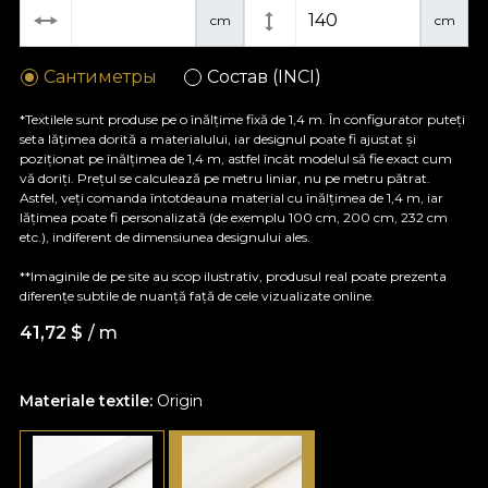
cm
cm
Сантиметры
Состав (INCI)
*Textilele sunt produse pe o înălțime fixă de 1,4 m. În configurator puteți
seta lățimea dorită a materialului, iar designul poate fi ajustat și
poziționat pe înălțimea de 1,4 m, astfel încât modelul să fie exact cum
vă doriți. Prețul se calculează pe metru liniar, nu pe metru pătrat.
Astfel, veți comanda întotdeauna material cu înălțimea de 1,4 m, iar
lățimea poate fi personalizată (de exemplu 100 cm, 200 cm, 232 cm
etc.), indiferent de dimensiunea designului ales.
**Imaginile de pe site au scop ilustrativ, produsul real poate prezenta
diferențe subtile de nuanță față de cele vizualizate online.
41,72
$
/ m
Materiale textile:
Origin