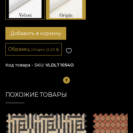
Добавить в корзину
Образец
(Origin)
(2,20
$
)
Код товара - SKU
VLDLT1054O
ПОХОЖИЕ ТОВАРЫ