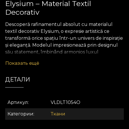
Elysium – Material Textil
Decorativ
Descoperă rafinamentul absolut cu materialul
textil decorativ Elysium, o expresie artistică ce
transformă orice spațiu într-un univers de inspirație
și eleganță. Modelul impresionează prin designul
său statement, îmbinând armonios luxul
contemporan cu subtilitățile operelor de artă
Показать ещё
desenate de mână. Elysium atrage privirile prin
pattern-uri curajoase și compoziții vizuale
ДЕТАЛИ
memorabile, conferind fiecărui colț de interior o
notă de unicitate și sofisticare.
Versatilitatea acestui material textil premium îl
Артикул
VLDLT1054O
recomandă pentru o varietate extinsă de proiecte
de design interior. De la draperii ce devin puncte
Категории
Ткани
focale ale încăperii, la tapițerie pentru mobilier,
perne decorative, cuverturi sau fețe de masă,