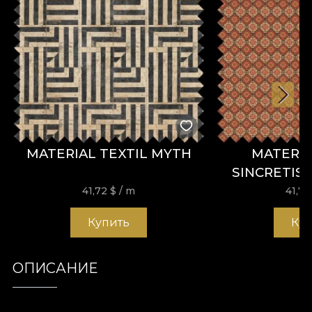
MATERIAL TEXTIL MYTH
MATERIA
SINCRETIS
41,72
$
/ m
41,7
Купить
Ку
ОПИСАНИЕ