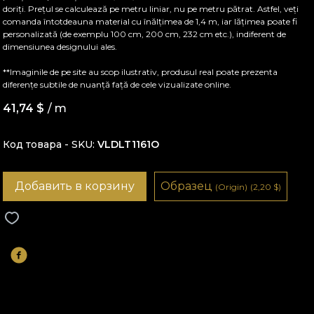
doriți. Prețul se calculează pe metru liniar, nu pe metru pătrat. Astfel, veți
comanda întotdeauna material cu înălțimea de 1,4 m, iar lățimea poate fi
personalizată (de exemplu 100 cm, 200 cm, 232 cm etc.), indiferent de
dimensiunea designului ales.
**Imaginile de pe site au scop ilustrativ, produsul real poate prezenta
diferențe subtile de nuanță față de cele vizualizate online.
41,74
$
/ m
Код товара - SKU
VLDLT1161O
Добавить в корзину
Образец
(Origin)
(2,20
$
)