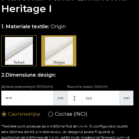
Heritage I
Materiale textile:
Origin
Dimensiune design:
Длина (максимум 1000cm)
Высота (макс 140cm)
cm
cm
Сантиметры
Состав (INCI)
*Textilele sunt produse pe o înălțime fixă de 1,4 m. În configurator puteți
seta lățimea dorită a materialului, iar designul poate fi ajustat și
poziționat pe înălțimea de 1,4 m, astfel încât modelul să fie exact cum vă