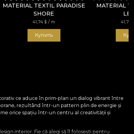
MATERIAL TEXTIL PARADISE
MATERIAL TEX
SHORE
LEI
41,74
$
/ m
41,74
Купить
Куп
ecorativ ce aduce în prim-plan un dialog vibrant între
rane, rezultând într-un pattern plin de energie și
 orice spațiu într-un centru al creativității și
ign interior. Fie că alegi să îl folosești pentru