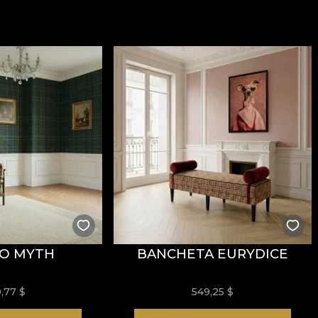
ăți
Fire Retardant
, fiind potrivit atât pentru utilizare r
i
REACH
.
stență la uzură, având
60.000 rubs
la testul de abraziun
ormitatea la testul de inflamabilitate tip țigară.
usă, fără înălbire, fără stoarcere prin răsucire, fără usc
О MYTH
BANCHETA EURYDICE
0,77
$
549,25
$