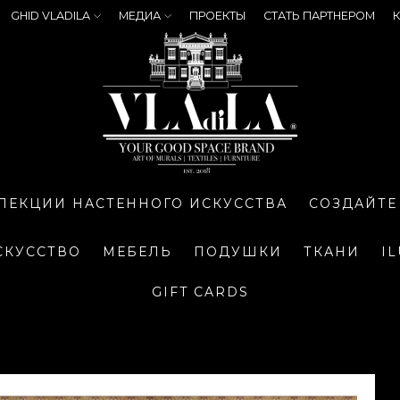
GHID VLADILA
МЕДИА
ПРОЕКТЫ
СТАТЬ ПАРТНЕРОМ
К
ЛЕКЦИИ НАСТЕННОГО ИСКУССТВА
СОЗДАЙТЕ
СКУССТВО
МЕБЕЛЬ
ПОДУШКИ
ТКАНИ
I
GIFT CARDS