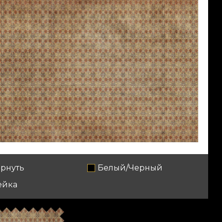
рнуть
Белый/Черный
ейка