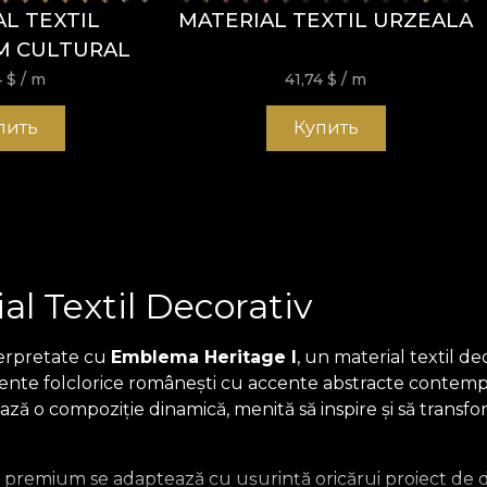
L TEXTIL
MATERIAL TEXTIL URZEALA
M CULTURAL
4
$
/ m
41,74
$
/ m
пить
Купить
l Textil Decorativ
terpretate cu
Emblema Heritage I
, un material textil d
mente folclorice românești cu accente abstracte contempo
 o compoziție dinamică, menită să inspire și să transforme
il premium se adaptează cu ușurință oricărui proiect de des