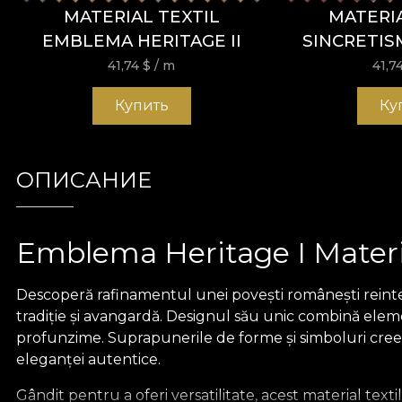
MATERIAL TEXTIL
MATERIA
EMBLEMA HERITAGE II
SINCRETIS
41,74
$
/ m
41,7
Купить
Ку
ОПИСАНИЕ
Emblema Heritage I Materia
Descoperă rafinamentul unei povești românești rein
tradiție și avangardă. Designul său unic combină ele
profunzime. Suprapunerile de forme și simboluri creează
eleganței autentice.
Gândit pentru a oferi versatilitate, acest material text