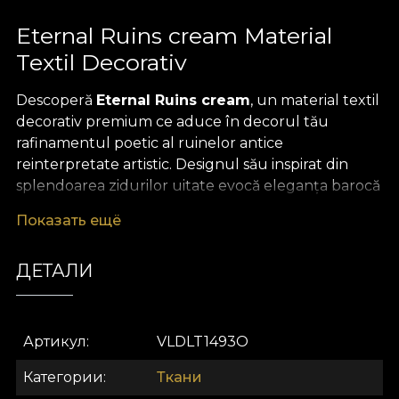
Eternal Ruins cream Material
Textil Decorativ
Descoperă
Eternal Ruins cream
, un material textil
decorativ premium ce aduce în decorul tău
rafinamentul poetic al ruinelor antice
reinterpretate artistic. Designul său inspirat din
splendoarea zidurilor uitate evocă eleganța barocă
și farmecul efemerității, ilustrate prin tușe picturale
Показать ещё
în nuanțe calde de terracotta, accente de mușchi
și albastru subtil. Jocul sofisticat al tonurilor și al
ДЕТАЛИ
patternului pictat manual transformă orice obiect
sau spațiu într-o veritabilă operă de artă, unde
istoria devine parte din viața contemporană.
Артикул
VLDLT1493O
Versatilitatea acestui material textil premium îl face
alegerea ideală pentru multiple proiecte de design
Категории
Ткани
interior. Poate fi folosit pentru a crea draperii