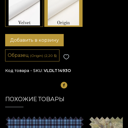
Добавить в корзину
Образец
(Origin)
(2,20
$
)
Код товара - SKU
VLDLT1493O
ПОХОЖИЕ ТОВАРЫ