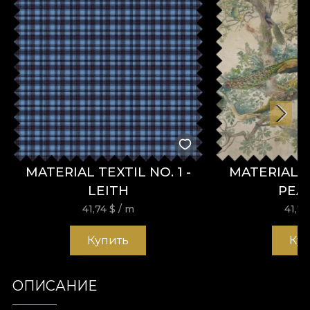
MATERIAL TEXTIL NO. 1 -
MATERIAL 
LEITH
PEA
41,74
$
/ m
41,7
Купить
Ку
ОПИСАНИЕ