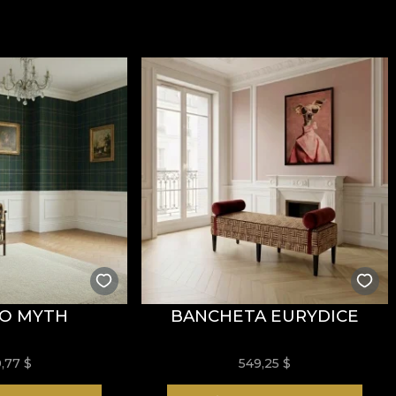
ăți
Fire Retardant
, fiind potrivit atât pentru utilizare r
i
REACH
.
stență la uzură, având
60.000 rubs
la testul de abraziun
ormitatea la testul de inflamabilitate tip țigară.
usă, fără înălbire, fără stoarcere prin răsucire, fără usc
О MYTH
BANCHETA EURYDICE
0,77
$
549,25
$