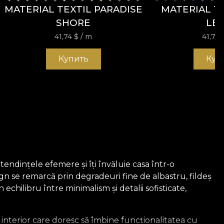
MATERIAL TEXTIL PARADISE
MATERIAL TEX
SHORE
LEI
41,74
$
/ m
41,74
Купить
Куп
tendințele efemere și îți învăluie casa într-o
esign se remarcă prin degradeuri fine de albastru, fildeș
echilibru între minimalism și detalii sofisticate,
n interior care doresc să îmbine funcționalitatea cu