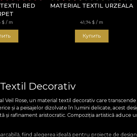
TEXTIL RED
MATERIAL TEXTIL URZEALA
RPET
4
$
/ m
41,74
$
/ m
пить
Купить
 Textil Decorativ
l Veil Rose, un material textil decorativ care transcende 
erice și a peisajelor dizolvate în lumini delicate, acest d
 și rafinament aristocratic. Compoziția artistică aduce un 
emarcabilă, fiind alegerea ideală pentru proiecte de desig