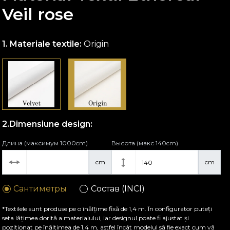
Veil rose
Materiale textile:
Origin
Dimensiune design:
Длина (максимум 1000cm)
Высота (макс 140cm)
cm
cm
Сантиметры
Состав (INCI)
*Textilele sunt produse pe o înălțime fixă de 1,4 m. În configurator puteți
seta lățimea dorită a materialului, iar designul poate fi ajustat și
poziționat pe înălțimea de 1,4 m, astfel încât modelul să fie exact cum vă