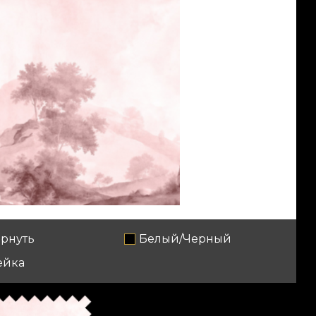
рнуть
Белый/Черный
ейка