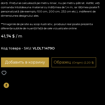
doriți. Prețul se calculează pe metru liniar, nu pe metru pătrat. Astfel, veți
comanda întotdeauna material cu înălțimea de 1,4 m, iar lățimea poate fi
personalizată (de exemplu 100 cm, 200 cm, 232 cm etc.), indiferent de
dimensiunea designului ales.
**Imaginile de pe site au scop ilustrativ, produsul real poate prezenta
diferențe subtile de nuanță față de cele vizualizate online.
41,74
$
/ m
Код товара - SKU
VLDLT1479O
Добавить в корзину
Образец
(Origin)
(2,20
$
)