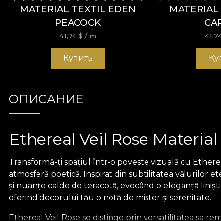
MATERIAL TEXTIL EDEN
MATERIAL 
PEACOCK
CA
41,74
$
/ m
41,7
Купить
Ку
ОПИСАНИЕ
Ethereal Veil Rose Material
Transformă-ți spațiul într-o poveste vizuală cu Etherea
atmosferă poetică. Inspirat din subtilitatea vălurilor et
și nuanțe calde de teracotă, evocând o eleganță liniștită
oferind decorului tău o notă de mister și serenitate.
Ethereal Veil Rose se distinge prin versatilitatea sa r