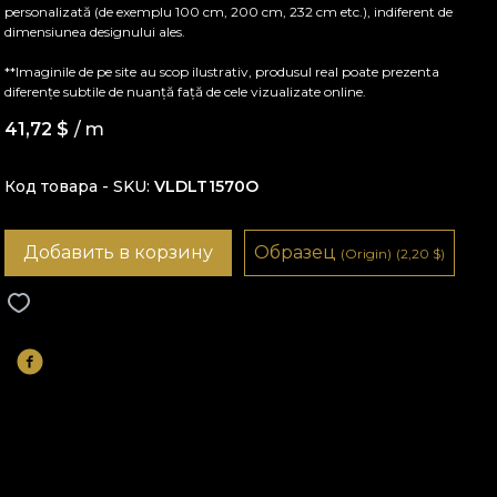
personalizată (de exemplu 100 cm, 200 cm, 232 cm etc.), indiferent de
dimensiunea designului ales.
**Imaginile de pe site au scop ilustrativ, produsul real poate prezenta
diferențe subtile de nuanță față de cele vizualizate online.
41,72
$
/ m
Код товара - SKU
VLDLT1570O
Добавить в корзину
Образец
(Origin)
(2,20
$
)