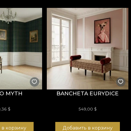
i
REACH
.
stență la uzură, având
60.000 rubs
la testul de abraziun
ormitatea la testul de inflamabilitate tip țigară.
usă, fără înălbire, fără stoarcere prin răsucire, fără usc
О MYTH
BANCHETA EURYDICE
0,36
$
549,00
$
 și structură rezistentă, potrivit pentru proiecte de amena
 в корзину
Добавить в корзину