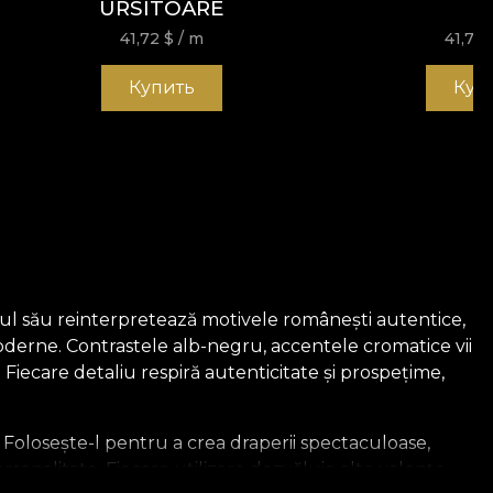
URSITOARE
41,72
$
/ m
41,72
Купить
Куп
ignul său reinterpretează motivele românești autentice,
oderne. Contrastele alb-negru, accentele cromatice vii
Fiecare detaliu respiră autenticitate și prospețime,
 Folosește-l pentru a crea draperii spectaculoase,
sonalitate. Fiecare utilizare dezvăluie alte valențe