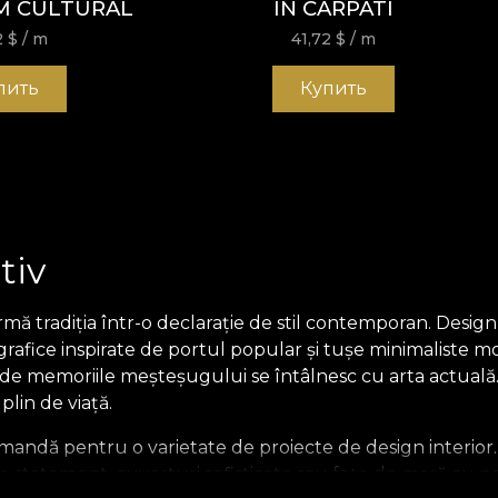
M CULTURAL
IN CARPATI
2
$
/ m
41,72
$
/ m
пить
Купить
tiv
formă tradiția într-o declarație de stil contemporan. Des
afice inspirate de portul popular și tușe minimaliste m
nde memoriile meșteșugului se întâlnesc cu arta actuală. 
plin de viață.
mandă pentru o varietate de proiecte de design interior.
e statement, cuverturi sofisticate sau fețe de masă cu per