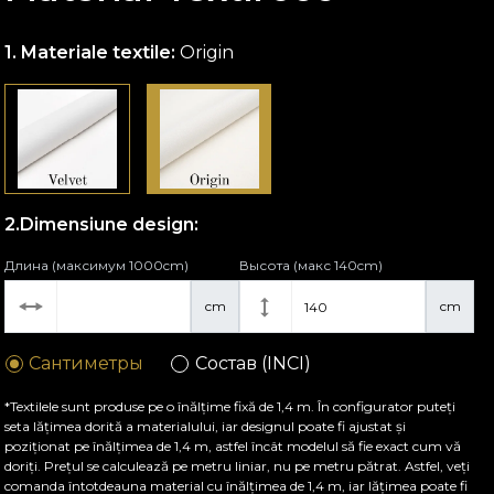
Materiale textile:
Origin
Dimensiune design:
Длина (максимум 1000cm)
Высота (макс 140cm)
cm
cm
Сантиметры
Состав (INCI)
*Textilele sunt produse pe o înălțime fixă de 1,4 m. În configurator puteți
seta lățimea dorită a materialului, iar designul poate fi ajustat și
poziționat pe înălțimea de 1,4 m, astfel încât modelul să fie exact cum vă
doriți. Prețul se calculează pe metru liniar, nu pe metru pătrat. Astfel, veți
comanda întotdeauna material cu înălțimea de 1,4 m, iar lățimea poate fi