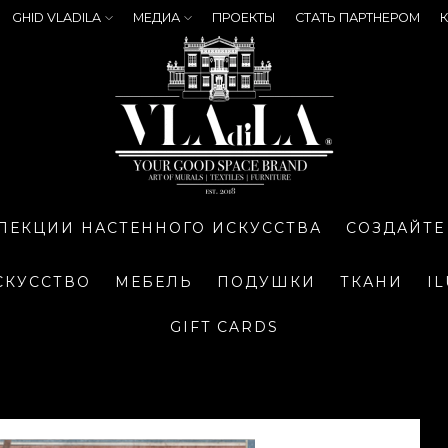
GHID VLADILA
МЕДИА
ПРОЕКТЫ
СТАТЬ ПАРТНЕРОМ
К
ЛЕКЦИИ НАСТЕННОГО ИСКУССТВА
СОЗДАЙТЕ
СКУССТВО
МЕБЕЛЬ
ПОДУШКИ
ТКАНИ
I
GIFT CARDS