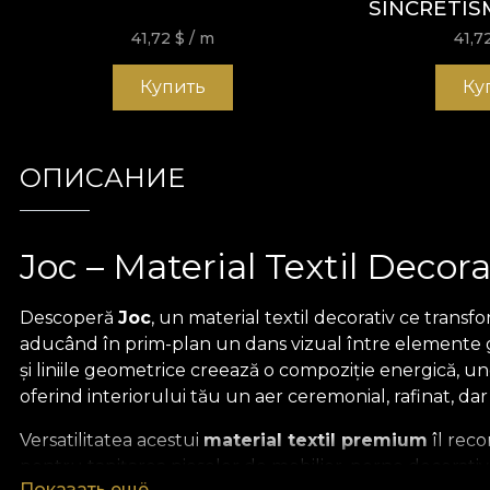
SINCRETIS
41,72
$
/ m
41,7
Купить
Ку
ОПИСАНИЕ
Joc – Material Textil Decora
Descoperă
Joc
, un material textil decorativ ce trans
aducând în prim-plan un dans vizual între elemente gr
și liniile geometrice creează o compoziție energică, u
oferind interiorului tău un aer ceremonial, rafinat, dar 
Versatilitatea acestui
material textil premium
îl reco
pentru tapițarea pieselor de mobilier, perne decorativ
Показать ещё