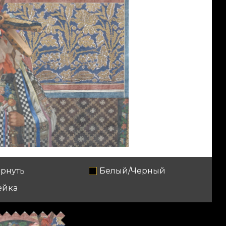
рнуть
Белый/Черный
ейка