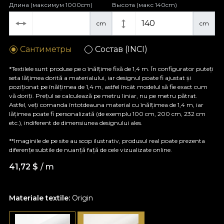
Длина (максимум 1000cm)
Высота (макс 140cm)
cm
cm
Сантиметры
Состав (INCI)
*Textilele sunt produse pe o înălțime fixă de 1,4 m. În configurator puteți
seta lățimea dorită a materialului, iar designul poate fi ajustat și
poziționat pe înălțimea de 1,4 m, astfel încât modelul să fie exact cum
vă doriți. Prețul se calculează pe metru liniar, nu pe metru pătrat.
Astfel, veți comanda întotdeauna material cu înălțimea de 1,4 m, iar
lățimea poate fi personalizată (de exemplu 100 cm, 200 cm, 232 cm
etc.), indiferent de dimensiunea designului ales.
**Imaginile de pe site au scop ilustrativ, produsul real poate prezenta
diferențe subtile de nuanță față de cele vizualizate online.
41,72
$
/ m
Materiale textile:
Origin