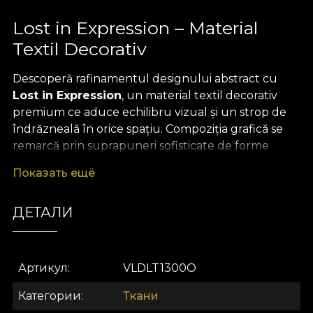
Lost in Expression – Material
Textil Decorativ
Descoperă rafinamentul designului abstract cu
Lost in Expression
, un material textil decorativ
premium ce aduce echilibru vizual și un strop de
îndrăzneală în orice spațiu. Compoziția grafică se
remarcă prin suprapuneri sofisticate de forme
geometrice, tonuri pastelate și accente de gri
Показать ещё
subtil, conferind o notă artistică și contemporană
decorului tău. Paleta cromatică dezvăluie un
ДЕТАЛИ
dialog între culori delicate și contraste rafinate,
invitând-ți privirea într-o călătorie vizuală
surprinzătoare.
Артикул
VLDLT1300O
Versatilitatea acestui
material textil premium
îl
recomandă pentru o varietate de proiecte de
Категории
Ткани
design interior. Folosește-l cu încredere pentru