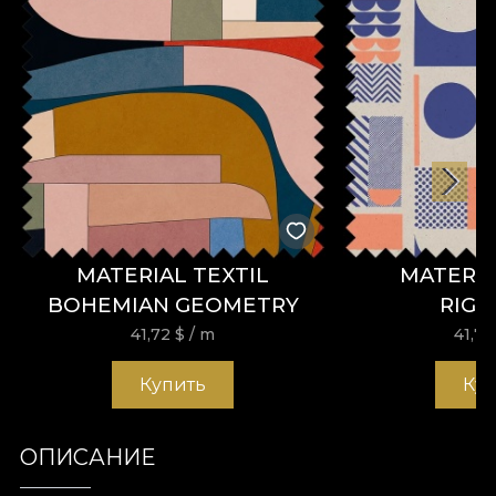
MATERIAL TEXTIL
MATERIA
BOHEMIAN GEOMETRY
RIG
41,72
$
/ m
41,7
Купить
Ку
ОПИСАНИЕ