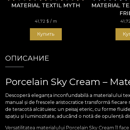
MATERIAL TEXTIL MYTH
MATERIAL TE
FRI
41,72
$
/ m
41,7
Купить
Ку
ОПИСАНИЕ
Porcelain Sky Cream – Mater
Descoperă eleganța inconfundabilă a materialului textil
manual și de frescele aristocratice transformă fiecare
de teracotă alcătuiesc un peisaj eteric, cu forme fluid
spațiu și luminozitate, aducând o notă de opulență disc
Versatilitatea materialului Porcelain Sky Cream îl face