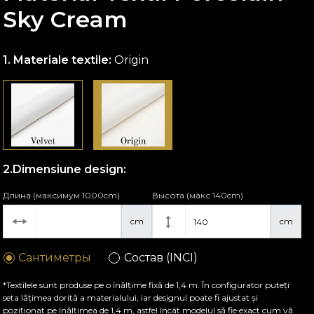
Sky Cream
Materiale textile:
Origin
Dimensiune design:
Длина (максимум 1000cm)
Высота (макс 140cm)
cm
cm
Сантиметры
Состав (INCI)
*Textilele sunt produse pe o înălțime fixă de 1,4 m. În configurator puteți
seta lățimea dorită a materialului, iar designul poate fi ajustat și
poziționat pe înălțimea de 1,4 m, astfel încât modelul să fie exact cum vă