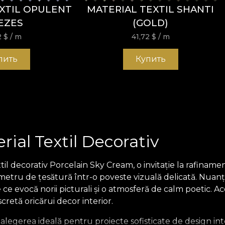
XTIL OPULENT
MATERIAL TEXTIL SHANTI
EZES
(GOLD)
2
$
/ m
41,72
$
/ m
пить
Купить
ial Textil Decorativ
 decorativ Porcelain Sky Cream, o invitație la rafinament 
 metru de țesătură într-o poveste vizuală delicată. Nuanț
e ce evocă norii picturali și o atmosferă de calm poetic. 
retă oricărui decor interior.
 alegerea ideală pentru proiecte sofisticate de design inte