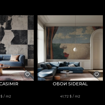
ăți
Fire Retardant
, fiind potrivit atât pentru utilizare r
i
REACH
.
stență la uzură, având
60.000 rubs
la testul de abraziun
ormitatea la testul de inflamabilitate tip țigară.
usă, fără înălbire, fără stoarcere prin răsucire, fără usc
CASIMIR
ОБОИ SIDERAL
2
$
/ m2
41,72
$
/ m2