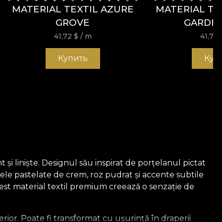
MATERIAL TEXTIL AZURE
MATERIAL TE
GROVE
GARDE
41,72
$
/ m
41,72
Купить
Куп
și liniște. Designul său inspirat de porțelanul pictat
ele pastelate de crem, roz pudrat și accente subtile
Acest material textil premium creează o senzație de
rior. Poate fi transformat cu ușurință în draperii