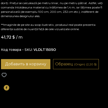
doriți. Prețul se calculează pe metru liniar, nu pe metru pătrat. Astfel, veți
comanda întotdeauna material cu înălțimea de 1,4 m, iar lățimea poate fi
personalizată (de exemplu 100 cm, 200 cm, 232 cm etc.), indiferent de
dimensiunea designului ales.
**Imaginile de pe site au scop ilustrativ, produsul real poate prezenta
diferențe subtile de nuanță față de cele vizualizate online.
41,72
$
/ m
Код товара - SKU
VLDLT1505O
Добавить в корзину
Образец
(Origin)
(2,20
$
)