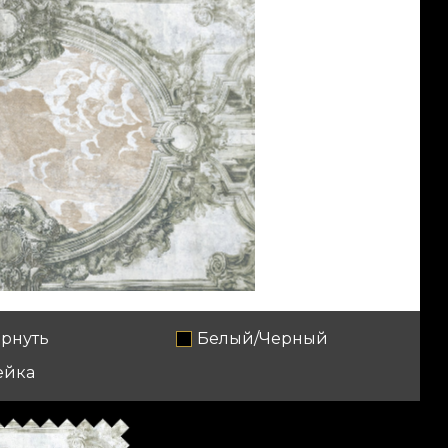
рнуть
Белый/Черный
ейка