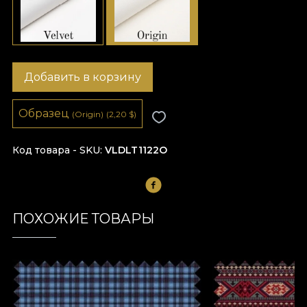
Добавить в корзину
Образец
(Origin)
(2,20
$
)
Код товара - SKU
VLDLT1122O
ПОХОЖИЕ ТОВАРЫ