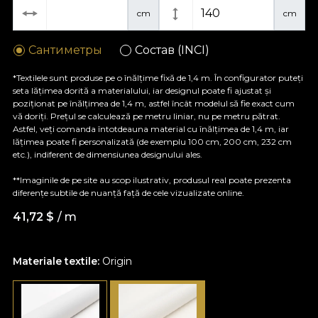
cm
cm
Сантиметры
Состав (INCI)
*Textilele sunt produse pe o înălțime fixă de 1,4 m. În configurator puteți
seta lățimea dorită a materialului, iar designul poate fi ajustat și
poziționat pe înălțimea de 1,4 m, astfel încât modelul să fie exact cum
vă doriți. Prețul se calculează pe metru liniar, nu pe metru pătrat.
Astfel, veți comanda întotdeauna material cu înălțimea de 1,4 m, iar
lățimea poate fi personalizată (de exemplu 100 cm, 200 cm, 232 cm
etc.), indiferent de dimensiunea designului ales.
**Imaginile de pe site au scop ilustrativ, produsul real poate prezenta
diferențe subtile de nuanță față de cele vizualizate online.
41,72
$
/ m
Materiale textile:
Origin