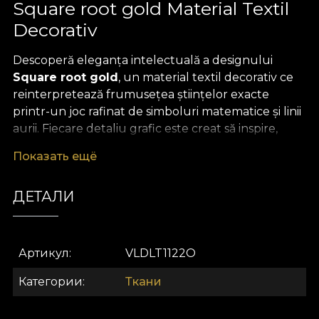
Square root gold Material Textil
Decorativ
Descoperă eleganța intelectuală a designului
Square root gold
, un material textil decorativ ce
reinterpretează frumusețea științelor exacte
printr-un joc rafinat de simboluri matematice și linii
aurii. Fiecare detaliu grafic este creat să inspire,
transformând orice spațiu într-un laborator al
Показать ещё
creativității și rafinamentului. Modelul geometric,
subliniat de accente aurii, aduce o notă sofisticată
ДЕТАЛИ
ce întrepătrunde arta și știința, creând un decor
remarcabil pentru încăperile moderne sau clasice.
Versatilitatea acestui material textil premium îl
Артикул
VLDLT1122O
recomandă pentru cele mai diverse proiecte de
design interior. Poate fi transformat cu ușurință în
Категории
Ткани
draperii care conferă profunzime și caracter,
tapițerie pentru mobilier statement, perne