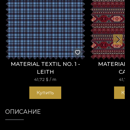
MATERIAL TEXTIL NO. 1 -
MATERIAL 
LEITH
CA
41,72
$
/ m
41,7
Купить
Ку
ОПИСАНИЕ