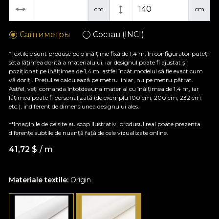
cm
cm
Сантиметры
Состав (INCI)
*Textilele sunt produse pe o înălțime fixă de 1,4 m. În configurator puteți
seta lățimea dorită a materialului, iar designul poate fi ajustat și
poziționat pe înălțimea de 1,4 m, astfel încât modelul să fie exact cum
vă doriți. Prețul se calculează pe metru liniar, nu pe metru pătrat.
Astfel, veți comanda întotdeauna material cu înălțimea de 1,4 m, iar
lățimea poate fi personalizată (de exemplu 100 cm, 200 cm, 232 cm
etc.), indiferent de dimensiunea designului ales.
**Imaginile de pe site au scop ilustrativ, produsul real poate prezenta
diferențe subtile de nuanță față de cele vizualizate online.
41,72
$
/ m
Materiale textile:
Origin