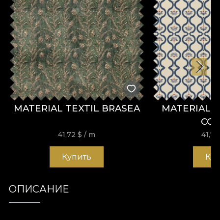
MATERIAL TEXTIL BRASEA
MATERIAL T
CO
41,72
$
/ m
41,7
Купить
Ку
ОПИСАНИЕ