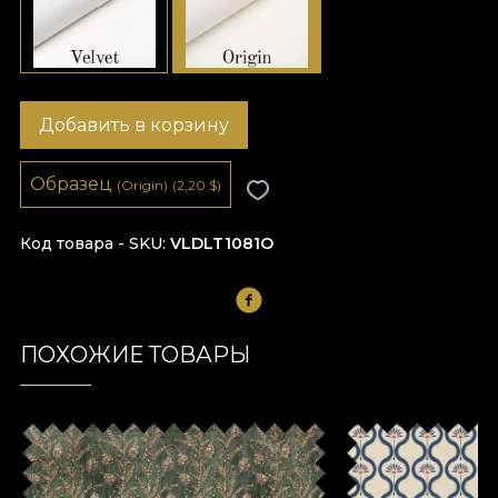
Добавить в корзину
Образец
(Origin)
(2,20
$
)
Код товара - SKU
VLDLT1081O
ПОХОЖИЕ ТОВАРЫ