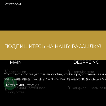
Ресторан
ПОДПИШИТЕСЬ НА НАШУ РАССЫЛКУ!
MAIN
DESPRE NOI
Коллекции
Formular retur
Этот сайт использует файлы cookie, чтобы предоставить вам
соглашаетесь с
ПОЛИТИКОЙ ИСПОЛЬЗОВАНИЯ ФАЙЛОВ CO
ДЕТСКИЕ КОЛЛЕКЦИИ
Условия и положени
НАСТРОЙКИ COOKIE
Коллекции настенного
Конфиденциальност
искусства
Правила акции со ск
Создайте свой продукт
Правила розыгрыша