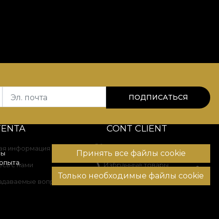
Эл. почта
ПОДПИСАТЬСЯ
TENTA
CONT CLIENT
ая информация
История заказов
Принять все файлы cookie
вы
опыта.
сь с нами
Избранные товары
Только необходимые файлы cookie
задаваемые вопросы
Способы оплаты
Доставка и возврат
ение споров