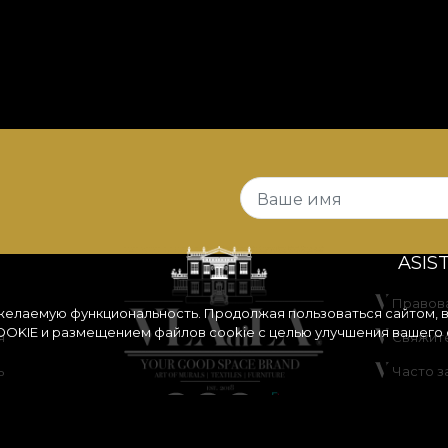
Ваше имя
ASIS
Правов
 желаемую функциональность. Продолжая пользоваться сайтом, 
OKIE
и размещением файлов cookie с целью улучшения вашего 
я
Свяжите
ь
Часто 
идками
ANPC
Разреш