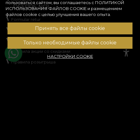
пользоваться сайтом, вы соглашаетесь с
ПОЛИТИКОЙ
DESPRE NOI
ИСПОЛЬЗОВАНИЯ ФАЙЛОВ COOKIE
и размещением
файлов cookie с целью улучшения вашего опыта.
Formular retur
Принять все файлы cookie
Условия и положения
Конфиденциальность
Только необходимые файлы cookie
Правила акции со скидками
НАСТРОЙКИ COOKIE
Правила розыгрыша
Политика использования файлов cookie
Карта сайта
ASISTENTA
Правовая информация
Свяжитесь с нами
Часто задаваемые вопросы
ANPC