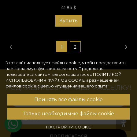
41,84
$
Купить
1
2
Этот сайт использует файлы cookie, чтобы предоставить
вам желаемую функциональность. Продолжая
пользоваться сайтом, вы соглашаетесь с
ПОЛИТИКОЙ
ИСПОЛЬЗОВАНИЯ ФАЙЛОВ COOKIE
и размещением
файлов cookie с целью улучшения вашего опыта.
ПОДПИШИТЕСЬ НА НАШУ РАССЫЛКУ!
Принять все файлы cookie
Ваше имя
Только необходимые файлы cookie
Эл. почта
НАСТРОЙКИ COOKIE
ПОДПИСАТЬСЯ