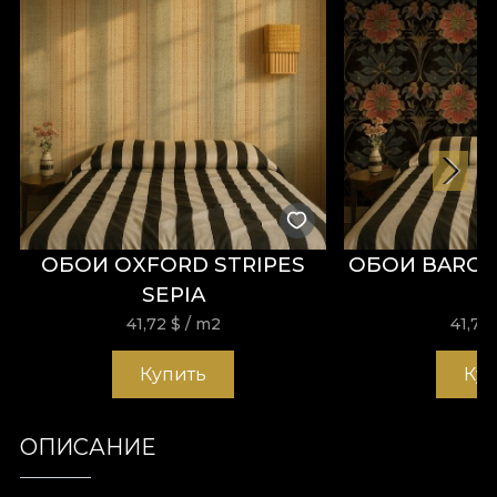
ОБОИ OXFORD STRIPES
ОБОИ BARON
SEPIA
41,72
$
/ m2
41,72
Купить
Ку
ОПИСАНИЕ