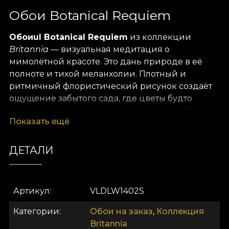
Обои Botanical Requiem
Обоиul Botanical Requiem
из коллекции
Britannia
— визуальная медитация о
мимолётной красоте. Это дань природе в её
полноте и тихой меланхолии. Плотный и
ритмичный флористический рисунок создаёт
ощущение забытого сада, где цветы будто
зависли во времени, между классической
Показать ещё
элегантностью и викторианской грустью.
Композиция состоит из множества тщательно
ДЕТАЛИ
прорисованных цветов — старинных роз,
камелий, анемон, пионов, лилий и бутонов в
разных стадиях цветения и увядания. Палитра
Артикул
VLDLW1402S
глубокая и приглушённая: пыльный беж,
винтажный розовый, янтарный жёлтый,
Категории
Обои на заказ
,
Коллекция
бордовый и акценты приглушённого
Britannia