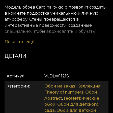
Модель обоев Cardinality gold позволит создать
в комнате подростка уникальную и личную
атмосферу. Стены превращаются в
интерактивные поверхности, созданные
специально, чтобы вдохновлять и обучать.
Кроме того, этот дизайн даст ребёнку
Показать ещё
возможность изучать точные науки элегантно и
творчески. Модель Cardinality gold выполнена
ДЕТАЛИ
вручную художниками House of VLAdiLA. Так она
становится мостом между знанием и красотой,
между искусством и наукой, и превращает
комнату в по‑настоящему запоминающееся
Артикул
VLDLW1121S
пространство.
Категории
Обои на заказ
,
Коллекция
Как и все наши обои, модель Cardinality gold
Theory of numbers
,
Обои
производится на основе Vlies. Это нетканый
Abstract
,
Геометрические
материал, очень прочный и долговечный. Мы
обои
,
Обои для детского
предлагаем три разных текстуры, чтобы вы
сада
,
Обои для детской