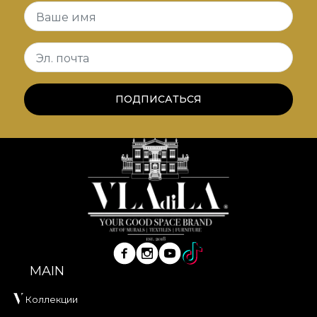
спорно (либо ничего не идеально, либо всё
Ваше имя
идеально), мы обратились к науке — другому
виду искусства — чтобы его найти. В этом ключе
Эл. почта
наши дизайны отражают контуры
человеческого тела с особой символикой. Это
идеальный баланс между искусством и
ПОДПИСАТЬСЯ
природой.
*Из любви и уважения к природе все наши
обои изготовлены из натуральных, экологичных
и биоразлагаемых материалов.
**House of VLAdiLA рекомендует использовать
собственный клей при поклейке обоев. Так вы
получите быстрый, безопасный и эффективный
процесс обновления, соответствующий самым
MAIN
высоким стандартам качества.
Коллекции