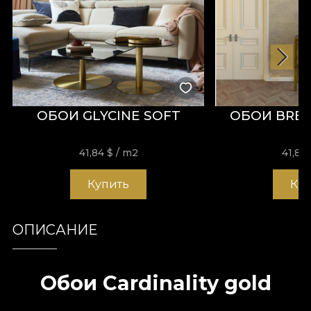
ОБОИ GLYCINE SOFT
ОБОИ BREA
41,84
$
/ m2
41,84
Купить
Ку
ОПИСАНИЕ
Обои Cardinality gold