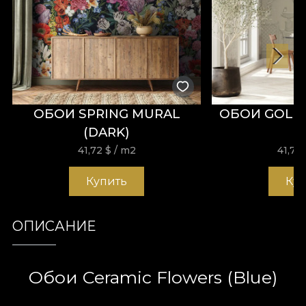
ОБОИ SPRING MURAL
ОБОИ GOLD
(DARK)
41,72
$
/ m2
41,72
Купить
Ку
ОПИСАНИЕ
Обои Ceramic Flowers (Blue)