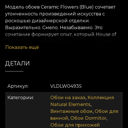
Модель обоев Ceramic Flowers (Blue) сочетает
утонченность произведений искусства с
роскошью дизайнерской отделки.
Выразительно. Смело. Незабываемо. Это
сочетание формирует опыт, который House of
VLAdiLA стремится подарить своим клиентам.
Показать ещё
Мы переосмысливаем комфорт как
естественное состояние. И предлагаем его в
виде уникальных обоев, созданных вручную
ДЕТАЛИ
преданными дизайнерами.
Как и все наши обои, модель Ceramic Flowers
Артикул
VLDLW0493S
(Blue) изготовлена на основе Vlies. Это нетканый
материал, очень прочный и долговечный. Мы
Категории
Обои на заказ
,
Коллекция
предлагаем вам три разные текстуры, чтобы вы
Natural Elements
,
могли выбрать ощущение, которое принесёте в
Винтажные обои
,
Обои для
дом. Текстура Smooth — матовая, гладкая и
ванной
,
Обои Dormitor
,
приятная на ощупь. Canvas создаёт эффект
Обои для прихожей