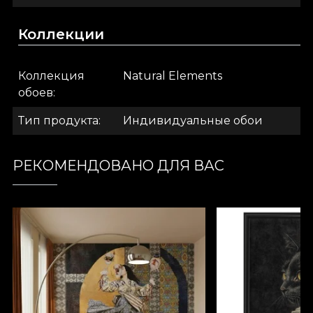
гигантской картины. И, наконец, Linen —
благородный материал, который придаёт
Коллекции
стенам текстуру, напоминающую богатый лён.
.
Коллекция
Natural Elements
обоев
.
Тип продукта
Индивидуальные обои
.
РЕКОМЕНДОВАНО ДЛЯ ВАС
Коллекция Natural Elements
Обои из коллекции Natural elements позволяют
вам открыть фрагмент природы и перенести
его на стены вашего дома. Это коллекция, где
преобладает зелёный цвет. Здесь природные