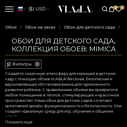
($) USD
Обои
Обои на заказ
Обои для детского сада
К
ОБОИ ДЛЯ ДЕТСКОГО САДА,
КОЛЛЕКЦИЯ ОБОЕВ: MIMICA
Фильтры
1
Создайте сказочную атмосферу для малышей в детском
саду с помощью обоев VLAdiLA! Весёлая, безопасная и
вдохновляющая обстановка важна для гармоничного
развития ребёнка. С правильными обоями вы превратите
любое помещение в тёплое, стимулирующее и красочное
пространство. Наши обои для детских садов сочетают
креативный дизайн, функциональность и безопасность. Они
создают идеальную среду для игр, обучения и общения
детей.
Игривый дизайн и
Показать ещё