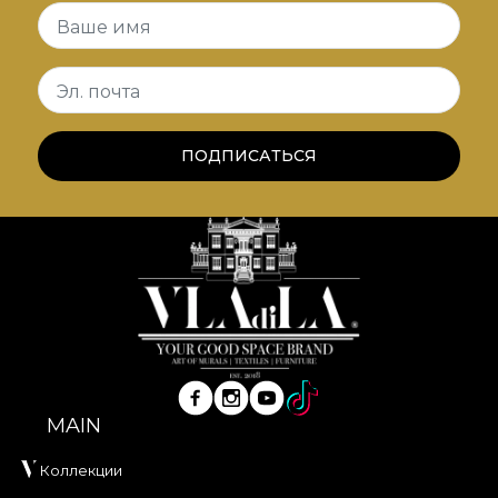
Природные мотивы и живописные техники
Ваше имя
повторяются и сочетаются с текстурами со
сдержанным гранж-эффектом.
Эл. почта
*Из любви и уважения к природе все наши
обои изготовлены из натуральных, экологичных
ПОДПИСАТЬСЯ
и биоразлагаемых материалов.
**House of VLAdiLA рекомендует использовать
собственный клей при монтаже обоев. Так вы
получите быстрый, надёжный и эффективный
процесс обновления интерьера,
соответствующий самым высоким стандартам
качества.
MAIN
Коллекции