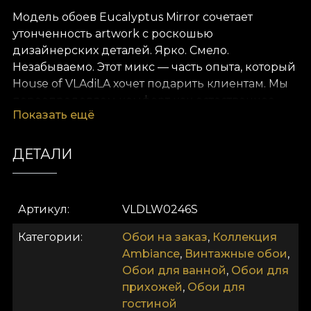
Модель обоев Eucalyptus Mirror сочетает
утонченность artwork с роскошью
дизайнерских деталей. Ярко. Смело.
Незабываемо. Этот микс — часть опыта, который
House of VLAdiLA хочет подарить клиентам. Мы
переопределяем комфорт как естественное
Показать ещё
состояние. Мы даём его в виде уникальных
обоев, созданных вручную преданными
дизайнерами.
ДЕТАЛИ
Как и все наши обои, модель Eucalyptus Mirror
производится на основе Vlies. Это нетканый
Артикул
VLDLW0246S
материал, очень прочный и долговечный. Мы
предлагаем три разные текстуры, чтобы вы
Категории
Обои на заказ
,
Коллекция
могли выбрать ощущение, которое принесёте
Ambiance
,
Винтажные обои
,
домой. Текстура Smooth — матовая, гладкая и
Обои для ванной
,
Обои для
приятная на ощупь. Canvas имеет фактуру,
прихожей
,
Обои для
создающую эффект увеличенной картины.
гостиной