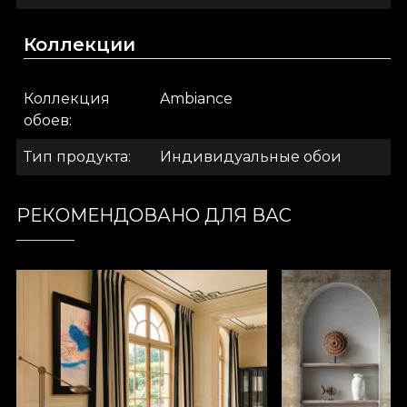
Наконец, Linen — благородный материал,
который придаёт стенам текстуру,
Коллекции
напоминающую плотный лен.
Коллекция
Ambiance
.
обоев
Тип продукта
Индивидуальные обои
.
РЕКОМЕНДОВАНО ДЛЯ ВАС
.
Colectia Ambiance
Вдохновлённые желанием создать фон, полный
умиротворения для повседневной жизни,