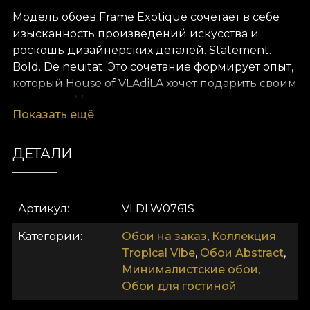
Модель обоев Frame Exotique сочетает в себе
изысканность произведений искусства и
роскошь дизайнерских деталей. Statement.
Bold. De neuitat. Это сочетание формирует опыт,
который House of VLAdiLA хочет подарить своим
клиентам. Мы переосмысливаем комфорт как
Показать ещё
естественное состояние. Предлагаем его в виде
уникальных обоев, нарисованных вручную
преданными дизайнерами.
ДЕТАЛИ
Как и все наши обои, модель Frame Exotique
выполнена на флизелиновой основе. Это
Артикул
VLDLW0761S
нетканый материал, очень прочный и
долговечный. Мы предлагаем три разные
Категории
Обои на заказ
,
Коллекция
текстуры, чтобы вы могли выбрать ощущение,
Tropical Vibe
,
Обои Abstract
,
которое принесёте домой. Обоиul Smooth —
Минималистские обои
,
матовый, гладкий и приятный на ощупь. Cel
Обои для гостиной
Canvas имеет текстуру, создающую иллюзию