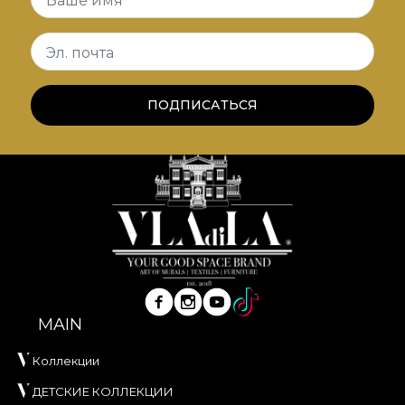
Ваше имя
*Из любви и уважения к природе все наши
обои выполнены из натуральных, экологичных
Эл. почта
и биоразлагаемых материалов.
**House of VLAdiLA рекомендует использовать
ПОДПИСАТЬСЯ
собственный клей при оклейке обоев. Так вы
получите быстрый, безопасный и эффективный
процесс обновления интерьера,
соответствующий самым высоким стандартам
качества.
MAIN
Коллекции
ДЕТСКИЕ КОЛЛЕКЦИИ