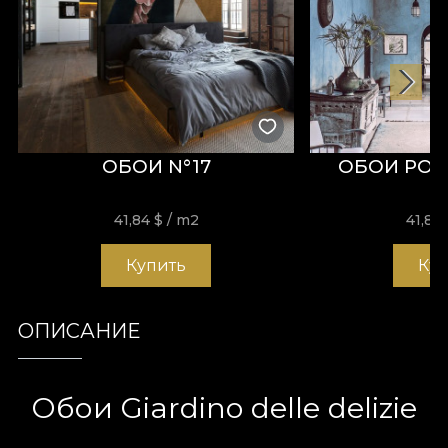
ОБОИ N°17
ОБОИ POR
41,84
$
/ m2
41,84
Купить
Ку
ОПИСАНИЕ
Обои Giardino delle delizie