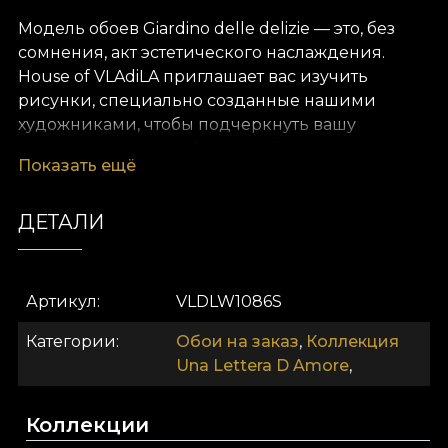
Модель обоев Giardino delle delizie — это, без
сомнения, акт эстетического наслаждения.
House of VLAdiLA приглашает вас изучить
рисунки, специально созданные нашими
художниками, чтобы подчеркнуть вашу
индивидуальность. Этот дизайн вдохновляет
Показать ещё
превращать любое пространство в сцену из
мечты. Место, где роскошь переплетается с
ДЕТАЛИ
природой, а интерьер становится настоящим
произведением искусства.
Как и все наши обои, модель Giardino delle
Артикул
VLDLW1086S
delizie изготовлена на основе Vlies. Это нетканый
материал, очень прочный и долговечный. Мы
Категории
Обои на заказ
,
Коллекция
предлагаем три разные текстуры, чтобы вы
Una Lettera D Amore
,
могли выбрать ощущение, которое принесёте
домой. Обои Smooth матовые, гладкие и
Коллекции
приятные на ощупь. Текстура Canvas создаёт