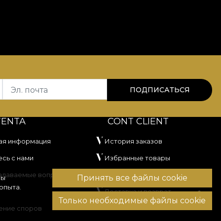
Эл. почта
ПОДПИСАТЬСЯ
TENTA
CONT CLIENT
ая информация
История заказов
сь с нами
Избранные товары
задаваемые вопросы
Способы оплаты
Принять все файлы cookie
вы
опыта.
Доставка и возврат
Только необходимые файлы cookie
ение споров