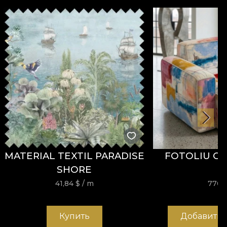
MATERIAL TEXTIL PARADISE
FOTOLIU CA
SHORE
41,84
$
/ m
770,
Купить
Добавить 