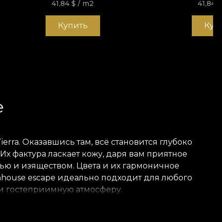
41,84
$
/ m2
41,84
Купить
Куп
e
rra. Оказавшись там, всё становится глубоко
х фактура ласкает кожу, даря вам приятное
ью и изяществом. Цвета и их гармоничное
enhouse escape идеально подходит для любого
 и гостеприимную атмосферу.