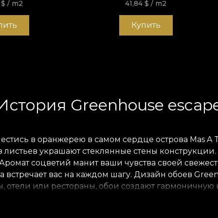
4
$
/ m2
41,84
$
/ m2
пить
Купить
История Greenhouse escap
стись в оранжерею в самом сердце острова Mas A Tie
листьев украшают стеклянные стены конструкции. И
Аромат соцветий манит ваши чувства своей свежест
ка встречает вас на каждом шагу. Дизайн обоев Gre
ры, отели или рестораны, обои создают гармоничную
.