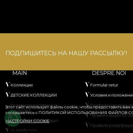
ПОДПИШИТЕСЬ НА НАШУ РАССЫЛКУ!
MAIN
DESPRE NOI
Коллекции
Formular retur
ДЕТСКИЕ КОЛЛЕКЦИИ
Условия и положени
Коллекции настенного
Конфиденциальност
Этот сайт использует файлы cookie, чтобы предоставить вам
искусства
соглашаетесь с
ПОЛИТИКОЙ ИСПОЛЬЗОВАНИЯ ФАЙЛОВ CO
Правила акции со ск
Создайте свой продукт
НАСТРОЙКИ COOKIE
Правила розыгрыша
VLADIØLOGY