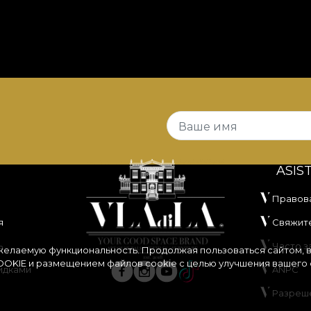
Ваше имя
ASIS
Правов
я
Свяжите
ь
Часто 
 желаемую функциональность. Продолжая пользоваться сайтом, 
OKIE
и размещением файлов cookie с целью улучшения вашего 
идками
ANPC
Разреш