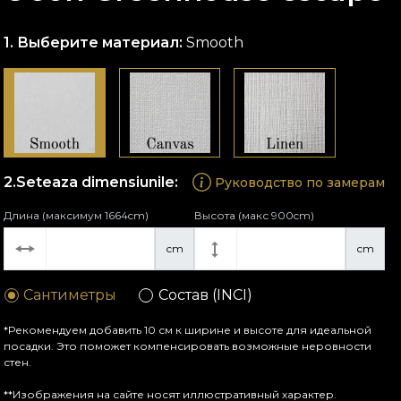
Выберите материал:
Smooth
Seteaza dimensiunile:
Руководство по замерам
Длина (максимум 1664cm)
Высота (макс 900cm)
cm
cm
Сантиметры
Состав (INCI)
*Рекомендуем добавить 10 см к ширине и высоте для идеальной
посадки. Это поможет компенсировать возможные неровности
стен.
**Изображения на сайте носят иллюстративный характер.