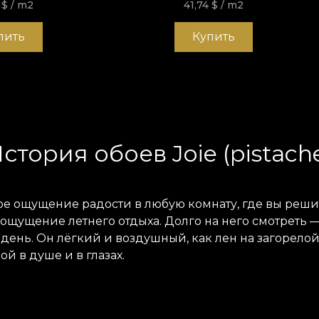
4
$
/ m2
41,74
$
/ m2
пить
Купить
стория обоев Joie (pistach
стое ощущение радости в любую комнату, где вы реш
 ощущение летнего отдыха. Долго на него смотреть 
нь. Он лёгкий и воздушный, как лен на загорелой 
й в душе и в глазах.
ёт расслабленную атмосферу, которая соответствуе
 для любой комнаты, независимо от стиля интерьер