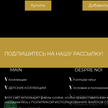
Купить
Добавить
ПОДПИШИТЕСЬ НА НАШУ РАССЫЛКУ!
MAIN
DESPRE NOI
Коллекции
Formular retur
ДЕТСКИЕ КОЛЛЕКЦИИ
Условия и положени
Коллекции настенного
Конфиденциальност
Этот сайт использует файлы cookie, чтобы предоставить вам
искусства
соглашаетесь с
ПОЛИТИКОЙ ИСПОЛЬЗОВАНИЯ ФАЙЛОВ CO
Правила акции со ск