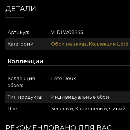
ДЕТАЛИ
Joie (pistache) идеально подходит в качестве
обое
осуществиться любая мечта.
Как и все наши обои, модель Joie (pistache) изго
Артикул
VLDLW0844S
текстуры, чтобы вы могли выбрать ощущение, кото
огромного полотна. Наконец, текстура Linen — б
Категории
Обои на заказ
,
Коллекция L’été
Коллекции
Коллекция
L’été Doux
обоев
Тип продукта
Индивидуальные обои
Цвет
Зелёный, Коричневый, Синий
РЕКОМЕНДОВАНО ДЛЯ ВАС