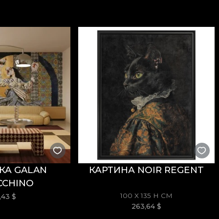
ания чувств и эмоций, характерных для этого перио
рые они переживают летом. Возможно, из‑за каникул
я того, что делает их счастливыми и спокойными. Эт
бви или боль первого разбитого сердца. Но несмот
ость детей, которыми они были совсем недавно.
зготовлены из натуральных, экологичных и биоразл
бственный клей при оклейке обоев. Так вы получит
КА GALAN
КАРТИНА NOIR REGENT
CCHINO
100 X 135 H СМ
7,43
$
263,64
$