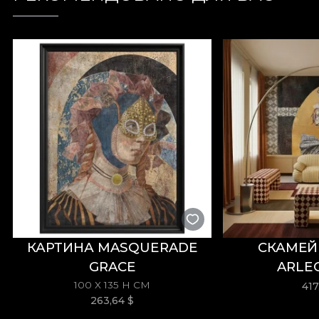
L'été Doux — это празднование уникального сочет
но всех их объединяет радость и энтузиазм, кото
Лето даёт им время для себя, для увлечений и дл
дружбы. Возможно, они ощущают трепет первой лю
мимолётном взгляде всё ещё можно уловить сущн
*Из любви и уважения к природе все наши обои и
**House of VLAdiLA рекомендует использовать со
декорирования на высоком уровне качества.
КАРТИНА MASQUERADE
СКАМЕЙ
GRACE
ARLE
100 X 135 H СМ
41
263,64
$