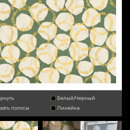
рнуть
Белый/Черный
зать полосы
Линейка