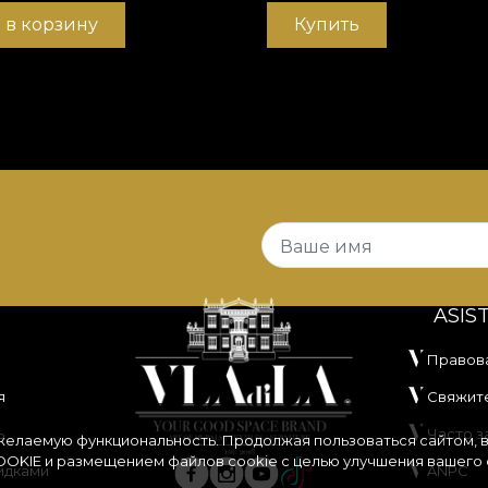
 в корзину
Купить
Ваше имя
ASIS
Правов
я
Свяжите
ь
Часто 
 желаемую функциональность. Продолжая пользоваться сайтом, 
OKIE
и размещением файлов cookie с целью улучшения вашего 
идками
ANPC