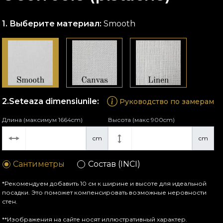
Выберите материал:
Smooth
Seteaza dimensiunile:
Руководство по замерам
Длина (максимум 1664cm)
Высота (макс 900cm)
cm
cm
Сантиметры
Состав (INCI)
*Рекомендуем добавить 10 см к ширине и высоте для идеальной
посадки. Это поможет компенсировать возможные неровности
стен.
**Изображения на сайте носят иллюстративный характер.