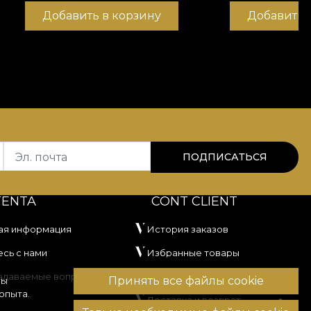
Добавить в корзину
Добавить 
Эл. почта
ПОДПИСАТЬСЯ
TENTA
CONT CLIENT
ая информация
История заказов
сь с нами
Избранные товары
задаваемые вопросы
Способы оплаты
Принять все файлы cookie
вы
опыта.
Доставка и возврат