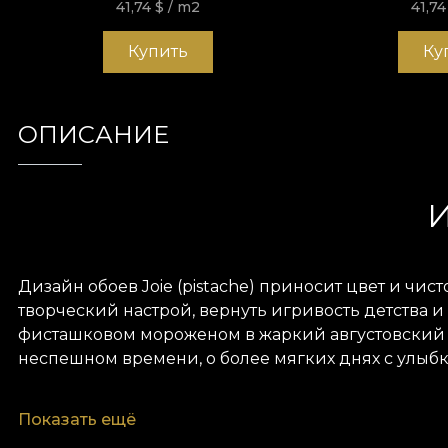
41,74
$
/ m2
41,7
Купить
Ку
ОПИСАНИЕ
И
Дизайн обоев Joie (pistache) приносит цвет и чи
творческий настрой, вернуть игривость детства и
фисташковом мороженом в жаркий августовский де
неспешном времени, о более мягких днях с улыбко
Палитра минималистична. Смесь 3 оттенков созда
Показать ещё
смягчает черты дизайна и делает его подходящим