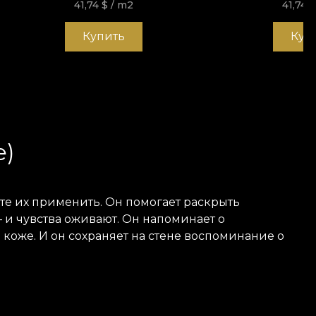
41,74
$
/ m2
41,74
$
Купить
Куп
e)
ите их применить. Он помогает раскрыть
— и чувства оживают. Он напоминает о
коже. И он сохраняет на стене воспоминание о
т общей теме коллекции — подростковой. Пастель
а.