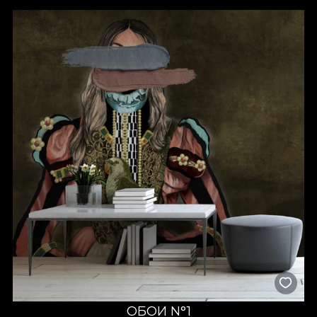
персонализированных обоев
В VLAdiLA вас ждёт широкий выбор обоев, чтобы вы могли
подобрать идеальные цвета, текстуры и размеры для
вашего пространства. Стоит добавить свою подпись в
интерьер и вернуть комнате новую жизнь с
индивидуальными обоями. Вы сразу увидите, как они
меняют атмосферу и превращают комнату в место, где
хочется оставаться дольше.
Измените атмосферу спальни, гостиной, ванной, кухни,
прихожей и не только. Всё это легко воплотить. Наши
продукты подходят не только для дома. Они отлично
смотрятся в магазинах, офисах и шоурумах.
Обои VLAdiLA сочетают привлекательный дизайн и
практичность. Каждый продукт создаётся с вниманием к
деталям. Вы получите изысканность и комфорт. Мы
используем специальные технологии, чтобы обеспечить
долгий срок службы, влагостойкость и простое
обслуживание.
Персонализация обоев по
ОБОИ N°1