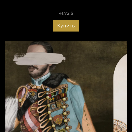
размерам ваших стен
41,72
$
На нашем сайте вы можете выбрать обои, которые точно
подойдут к стилю вашего интерьера — современному,
Купить
винтажному, art deco, абстрактному, с геометрическими
формами и не только. Вариантов персонализации
практически нет ограничений. Каждый заказ —
возможность создать действительно уникальный декор.
Более того, наша команда поможет с выбором материалов
и artwork, чтобы итоговый результат полностью отражал
ваш вкус.
С обоями VLAdiLa вы сможете превратить любую комнату в
тёплое и гостеприимное пространство, где приятно
общаться и расслабляться. Пора выбрать идеальные
персонализированные обои и сделать первый шаг к
вашему новому оазису вдохновения. Откройте наши
коллекции!