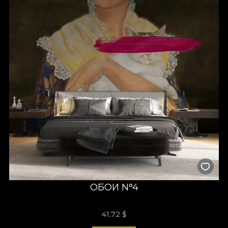
ОБОИ N°4
41,72
$