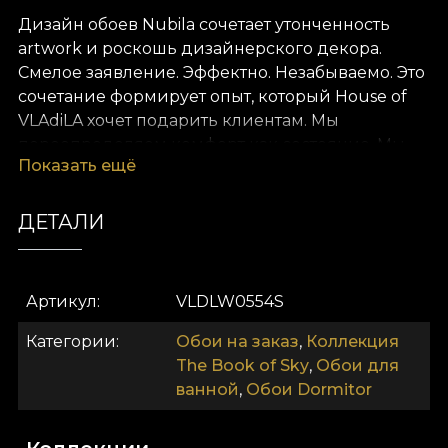
Дизайн обоев Nubila сочетает утонченность
artwork и роскошь дизайнерского декора.
Смелое заявление. Эффектно. Незабываемо. Это
сочетание формирует опыт, который House of
VLAdiLA хочет подарить клиентам. Мы
переопределяем комфорт как состояние. Мы
Показать ещё
предлагаем его в виде уникальных обоев,
созданных вручную нашими преданными
дизайнерами.
ДЕТАЛИ
Как и все наши обои, модель Nubila выполнена
на основе Vlies. Это нетканый материал, очень
Артикул
VLDLW0554S
прочный и долговечный. Мы предлагаем три
разные текстуры, чтобы вы могли выбрать
Категории
Обои на заказ
,
Коллекция
ощущение, которое принесёте в дом. Текстура
The Book of Sky
,
Обои для
Smooth — матовая, ровная и приятная на ощупь.
ванной
,
Обои Dormitor
Canvas создаёт эффект увеличенной картины. И,
наконец, Linen — благородный материал,