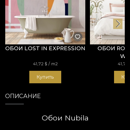
ОБОИ LOST IN EXPRESSION
ОБОИ ROY
WH
41,72
$
/ m2
41,72
Купить
Ку
ОПИСАНИЕ
Обои Nubila