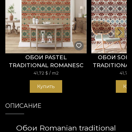
ОБОИ PASTEL
ОБОИ SOF
TRADITIONAL ROMANESC
TRADITIONAL
41,72
$
/ m2
41,72
Купить
Ку
ОПИСАНИЕ
Обои Romanian traditional