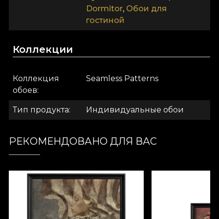
Dormitor
,
Обои для
которое принесёте в дом. Текстура Smooth —
гостиной
матовая, гладкая и приятная на ощупь. Canvas
создаёт эффект масштабной картины. Наконец,
Linen — благородный материал, который
Коллекции
окутывает стены текстурой, напоминающей
богатое льняное полотно.
Коллекция
Seamless Patterns
.
обоев
Тип продукта
Индивидуальные обои
.
РЕКОМЕНДОВАНО ДЛЯ ВАС
.
Colectia Seamless Patterns
Коллекция обоев Seamless Patterns