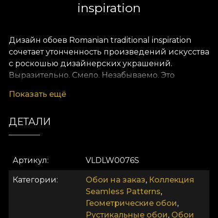
inspiration
Дизайн обоев Romanian traditional inspiration
сочетает утонченность произведений искусства
с роскошью дизайнерских украшений.
Выразительно. Смело. Незабываемо. Это
сочетание формирует опыт, который House of
Показать ещё
VLAdiLA стремится подарить своим клиентам.
Мы переопределяем комфорт как само собой
ДЕТАЛИ
разумеющееся. Предлагаем его в виде
уникальных обоев, нарисованных вручную
преданными дизайнерами.
Артикул
VLDLW0076S
Как и все наши обои, модель Romanian
Категории
Обои на заказ
,
Коллекция
traditional inspiration изготовлена на основе Vlies.
Seamless Patterns
,
Это нетканый материал, очень прочный и
Геометрические обои
,
долговечный. Мы предлагаем три разные
Рустикальные обои
,
Обои
текстуры, чтобы вы могли выбрать ощущение,