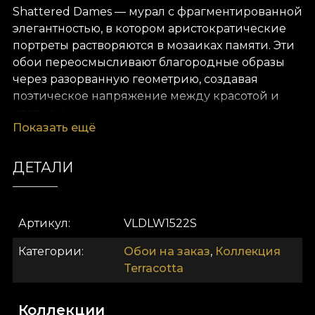
Shattered Dames — мурал с фрагментированной
элегантностью, в котором аристократические
портреты растворяются в мозаиках памяти. Эти
обои переосмысливают благородные образы
через разорванную геометрию, создавая
поэтическое напряжение между красотой и
упадком.
Показать ещё
Выполненный в палитре слоновой кости,
кобальта и терракоты, мурал сочетает
ДЕТАЛИ
утонченность и авангардную чувственность.
VLAdiLA мастера выполняют каждую деталь
вручную и гарантируют, что каждый фрагмент
Артикул
VLDLW1522S
сохраняет лирическую глубину и
аристократическое достоинство.
Категории
Обои на заказ
,
Коллекция
Terracotta
Разрыв форм символизирует непостоянство,
ход времени и хрупкость величия. В Shattered
Dames декаданс превращается в искусство и
Коллекции