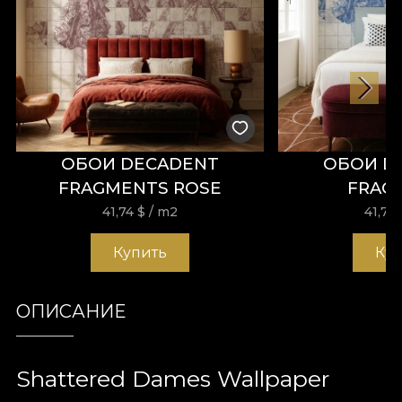
ОБОИ DECADENT
ОБОИ D
FRAGMENTS ROSE
FRAG
41,74
$
/ m2
41,74
Купить
Ку
ОПИСАНИЕ
Shattered Dames Wallpaper