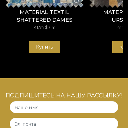
MATERIAL TEXTIL
MATERIA
SHATTERED DAMES
URSI
41,74
$
/ m
41,7
Купить
Ку
ПОДПИШИТЕСЬ НА НАШУ РАССЫЛКУ!
Ваше имя
Эл. почта