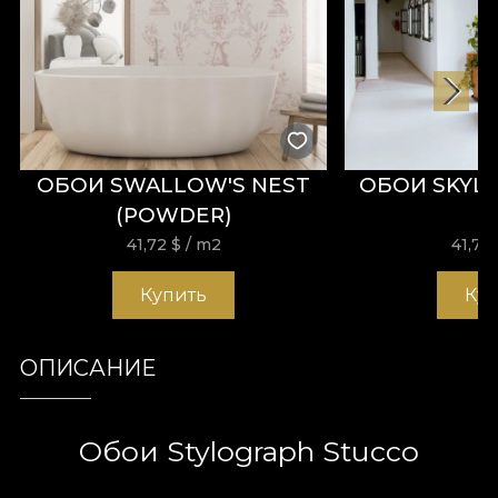
ОБОИ SWALLOW'S NEST
ОБОИ SKYLI
(POWDER)
41,72
$
/ m2
41,72
Купить
Ку
ОПИСАНИЕ
Обои Stylograph Stucco