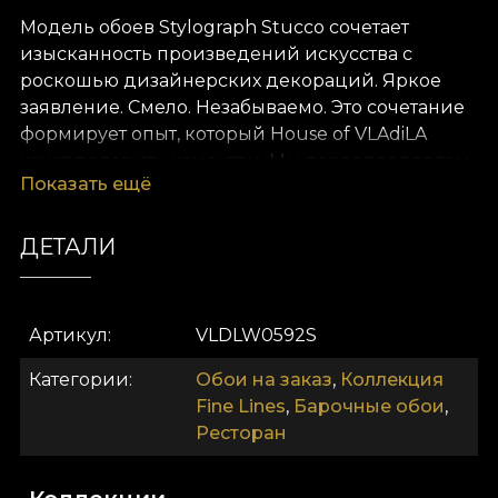
Модель обоев Stylograph Stucco сочетает
изысканность произведений искусства с
роскошью дизайнерских декораций. Яркое
заявление. Смело. Незабываемо. Это сочетание
формирует опыт, который House of VLAdiLA
хочет подарить клиентам. Мы переопределяем
Показать ещё
комфорт как состояние. Мы предлагаем его в
виде уникальных обоев — арт-объектов,
созданных вручную нашими преданными
ДЕТАЛИ
дизайнерами.
Как и все наши обои, модель Stylograph Stucco
Артикул
VLDLW0592S
производится на основе Vlies. Это нетканый
материал, прочный и долговечный. Мы
Категории
Обои на заказ
,
Коллекция
предлагаем три разных текстуры, чтобы вы
Fine Lines
,
Барочные обои
,
могли выбрать ощущение, которое принесёте в
Ресторан
дом. Обои Smooth матовые, гладкие и
приятные на ощупь. Текстура Canvas создаёт