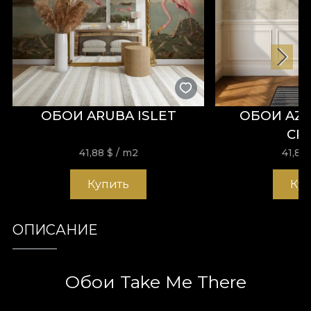
ОБОИ ARUBA ISLET
ОБОИ AZ
CR
41,88
$
/ m2
41,88
Купить
Ку
ОПИСАНИЕ
Обои Take Me There