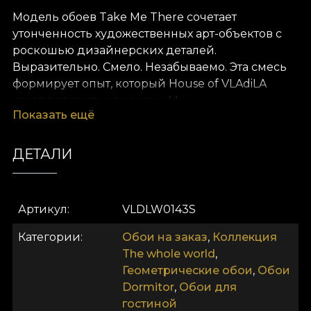
Модель обоев Take Me There сочетает
утонченность художественных арт-объектов с
роскошью дизайнерских деталей.
Выразительно. Смело. Незабываемо. Эта смесь
формирует опыт, который House of VLAdiLA
хочет подарить клиентам. Мы
Показать ещё
переосмысливаем комфорт как данность.
Предлагаем его в виде уникальных обоев,
вручную нарисованных преданными
ДЕТАЛИ
дизайнерами.
Как и все наши обои, модель Take Me There
Артикул
VLDLW0143S
выполнена на основе Vlies. Это нетканый
материал — очень прочный и долговечный. Мы
Категории
Обои на заказ
,
Коллекция
предлагаем три разные текстуры, чтобы вы
The whole world
,
могли выбрать ощущение, которое принесёте в
Геометрические обои
,
Обои
дом. Текстура Smooth — матовая, гладкая и
Dormitor
,
Обои для
приятная на ощупь. Canvas создаёт эффект
гостиной