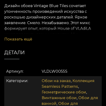
Дизайн обоев Vintage Blue Tiles сочетает
утонченность произведений искусства с
роскошью дизайнерских деталей. Яркое
заявление. Смело. Незабываемо. Этот микс
формирует опыт, который House of VLAdiLA
хочет подарить своим клиентам. Мы
Показать ещё
переопределяем комфорт как данность.
Предлагаем его в виде уникальных обоев,
созданных вручную преданными дизайнерами.
ДЕТАЛИ
Как и все наши обои, дизайн Vintage Blue Tiles
выполнен на основе Vlies. Это нетканый
Артикул
VLDLW0055S
материал, очень прочный и долговечный. Мы
предлагаем три разных текстуры, чтобы вы
Категории
Обои на заказ
,
Коллекция
могли выбрать ощущение, которое принесёте
Seamless Patterns
,
домой. Текстура Smooth — матовая, гладкая и
Геометрические обои
,
приятная на ощупь. Canvas создаёт эффект
Винтажные обои
,
Обои для
увеличенной картины. Linen — благородный
ванной
,
Обои для