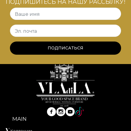
ПОДПИШИТЕСЬ НА НАШУ РАССЫЛКУ!
*Из любви и уважения к природе все наши
Ваше имя
обои изготовлены из натуральных, экологичных
и биоразлагаемых материалов.
Эл. почта
**House of VLAdiLA рекомендует использовать
фирменный клей при поклейке обоев. Так вы
ПОДПИСАТЬСЯ
получите быстрый, безопасный и эффективный
процесс оформления, соответствующий самым
высоким стандартам качества.
MAIN
Коллекции