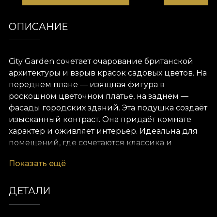
ОПИСАНИЕ
City Garden сочетает очарование британской
архитектуры и взрыв красок садовых цветов. На
переднем плане — изящная фигура в
роскошном цветочном платье, на заднем —
фасады городских зданий. Эта подушка создаёт
изысканный контраст. Она придаёт комнате
характер и оживляет интерьер. Идеальна для
помещений, где сочетаются классика и
современность, а также для уютного читального
Показать ещё
уголка с художественной атмосферой.
ДЕТАЛИ