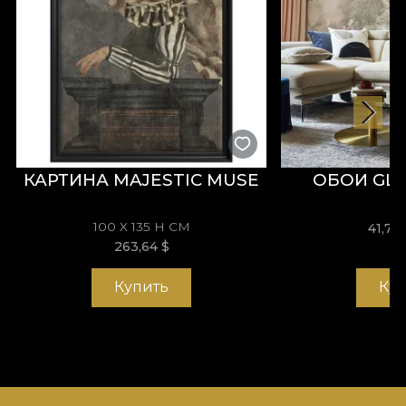
КАРТИНА MAJESTIC MUSE
ОБОИ GLY
100 X 135 H СМ
41,74
263,64
$
Купить
Ку