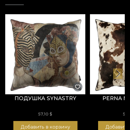
ПОДУШКА SYNASTRY
PERNA 
57,10
$
57,
Добавить в корзину
Добавить