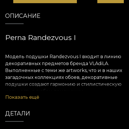
ОПИСАНИЕ
Perna Randezvous I
Модель подушки Randezvous I входит в линию
декоративных предметов бренда VLAdiLA.
Выполненные с теми же artworks, что и в наших
загадочных коллекциях обоев, декоративные
подушки создают гармонию и стилистическую
цельность в любом помещении.
Показать ещё
Подушки сделаны из бархата — богато
выглядящего и приятного на ощупь материала.
ДЕТАЛИ
Размер 43 x 43 см делает их идеальными для
украшения дивана, кровати или элегантного