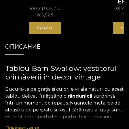
EN
100 X 135 H СМ
55 X 
263,52
$
153
Купить
Ку
ОПИСАНИЕ
Tablou Barn Swallow: vestitorul
primăverii în decor vintage
Bucură-te de grația și culorile vii ale naturii cu acest
tablou delicat, înfățișând o
rândunică
surprinsă
într-un moment de repaus. Nuanțele metalice de
albastru de pe spate și roșul cărămiziu al gușii sunt
evidențiate superb de suportul textil, imaginea
fiind
imprimată pe catifea
fină. Această tehnică
Показать ещё