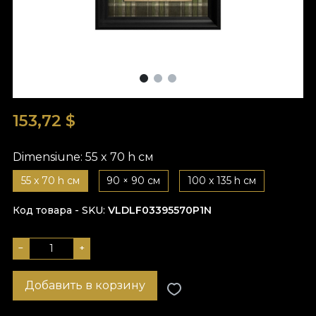
153,72
$
Dimensiune:
55 x 70 h см
55 x 70 h см
90 × 90 см
100 x 135 h см
Код товара - SKU
VLDLF03395570P1N
−
+
Добавить в корзину