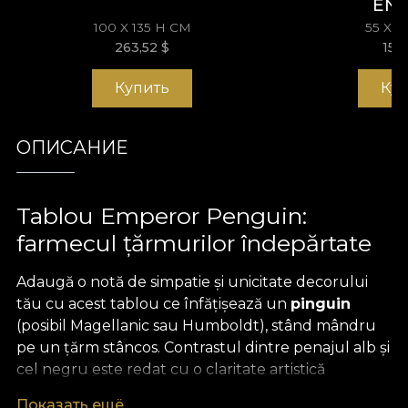
EN
100 X 135 H СМ
55 X 
263,52
$
153
Купить
Ку
ОПИСАНИЕ
Tablou Emperor Penguin:
farmecul țărmurilor îndepărtate
Adaugă o notă de simpatie și unicitate decorului
tău cu acest tablou ce înfățișează un
pinguin
(posibil Magellanic sau Humboldt), stând mândru
pe un țărm stâncos. Contrastul dintre penajul alb și
cel negru este redat cu o claritate artistică
deosebită, iar suportul inedit,
imprimat pe catifea
,
Показать ещё