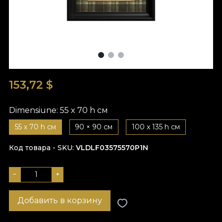
153,72
$
Dimensiune:
55 x 70 h см
55 x 70 h см
90 × 90 см
100 x 135 h см
Код товара - SKU
VLDLF03575570P1N
−
+
Добавить в корзину