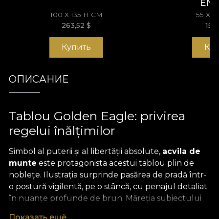
EN
100 X 135 H СМ
55 X 
263,52
$
153
Купить
Ку
ОПИСАНИЕ
Tablou Golden Eagle: privirea
regelui înălțimilor
Simbol al puterii și al libertății absolute,
acvila de
munte
este protagonista acestui tablou plin de
noblețe. Ilustrația surprinde pasărea de pradă într-
o postură vigilentă, pe o stâncă, cu penajul detaliat
în nuanțe profunde de brun. Măreția subiectului
este subliniată de materialul inedit pe care este
Показать ещё