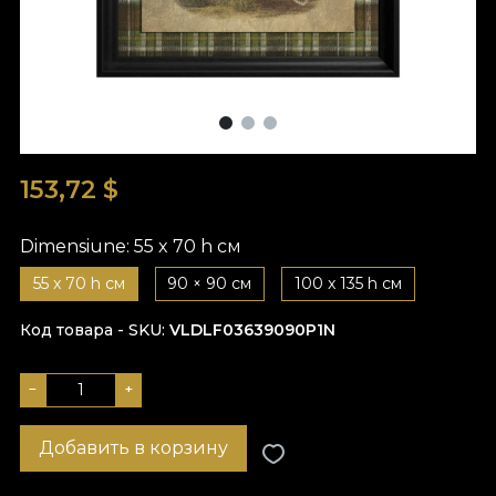
153,72
$
Dimensiune:
55 x 70 h см
55 x 70 h см
90 × 90 см
100 x 135 h см
Код товара - SKU
VLDLF03639090P1N
−
+
Добавить в корзину