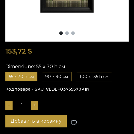
153,72
$
Dimensiune:
55 x 70 h см
55 x 70 h см
90 × 90 см
100 x 135 h см
Код товара - SKU
VLDLF03755570P1N
−
+
Добавить в корзину