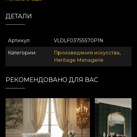
imprimată pe catifea
, ceea ce face ca blana felinei
să pară aproape reală la atingere și privire.
ДЕТАЛИ
Contrastul cu fundalul tradițional de
tartan în
carouri
adaugă o notă de noblețe și rafinament,
specifică stilului colonial britanic. Înrămat elegant
Артикул
VLDLF03755570P1N
în negru, acest tablou din colecția "Heritage
Menagerie" este piesa de rezistență pentru un
Категории
Произведения искусства
,
living sofisticat sau un birou, inspirând
grație,
Heritage Menagerie
putere și frumusețe
neîmblânzită.
Colecția Heritage Menagerie:
РЕКОМЕНДОВАНО ДЛЯ ВАС
Eleganță Atemporală Imprimată
pe Catifea
Transformă-ți spațiul într-un sanctuar de
rafinament clasic cu noua
Colecție Heritage
Menagerie
. Această serie exclusivistă de tablouri
reînvie farmecul nostalgic al vechilor tratate de