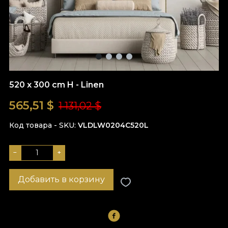
520 x 300 cm H - Linen
565,51
$
1 131,02 $
Код товара - SKU
VLDLW0204C520L
−
+
Добавить в корзину