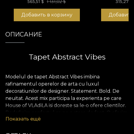
565,51
$
1 131,02 $
315,27
$
Добавить в корзину
Добавить
ОПИСАНИЕ
Tapet Abstract Vibes
Modelul de tapet Abstract Vibes imbina
rafinamentul operelor de arta cu luxul
decoratiunilor de designer. Statement. Bold. De
neuitat. Acest mix participa la experienta pe care
House of VLAdiLA isi doreste sa le-o ofere clientilor.
Redefinim confortul ca pe o stare de fapt. O oferim
Показать ещё
sub forma unor tapete unice, desenate de mana
de designeri dedicati.