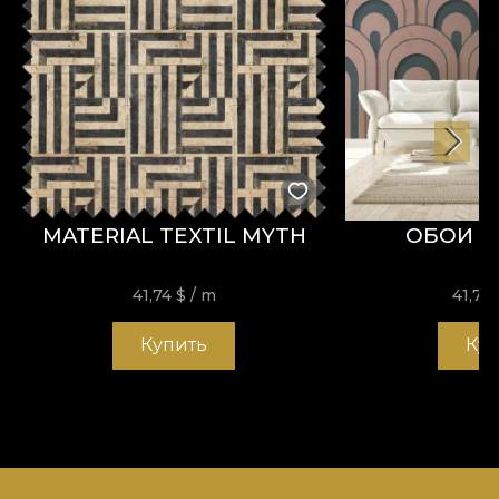
MATERIAL TEXTIL MYTH
ОБОИ C
41,74
$
/ m
41,74
Купить
Ку