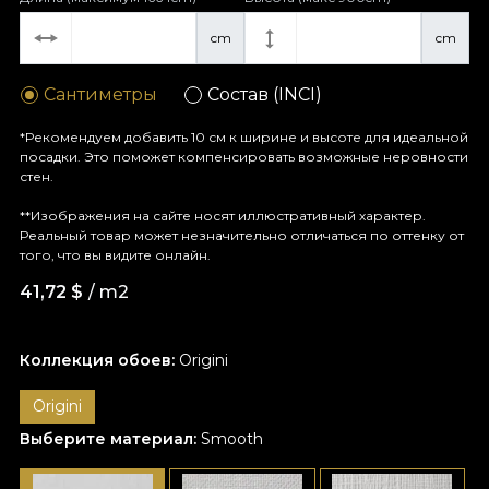
cm
cm
Сантиметры
Состав (INCI)
*Рекомендуем добавить 10 см к ширине и высоте для идеальной
посадки. Это поможет компенсировать возможные неровности
стен.
**Изображения на сайте носят иллюстративный характер.
Реальный товар может незначительно отличаться по оттенку от
того, что вы видите онлайн.
41,72
$
/ m2
Коллекция обоев:
Origini
Origini
Выберите материал:
Smooth