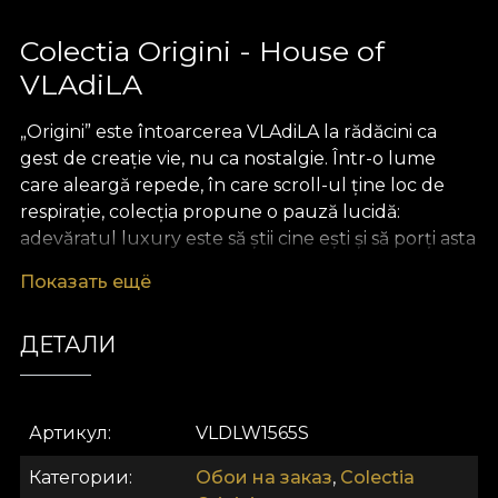
Colectia Origini - House of
VLAdiLA
„Origini” este întoarcerea VLAdiLA la rădăcini ca
gest de creație vie, nu ca nostalgie. Într-o lume
care aleargă repede, în care scroll-ul ține loc de
respirație, colecția propune o pauză lucidă:
adevăratul luxury este să știi cine ești și să porți asta
cu naturalețe. „Origini” leagă satul de odinioară de
Показать ещё
orașul de azi într-un singur fir coerent – identitatea
ta. Nu idealizăm trecutul și nu cosmetizăm tradiția;
ДЕТАЛИ
o aducem în prezent cu respect, curaj și un ochi
contemporan.
Inspirația vine din portul popular românesc și din
Артикул
VLDLW1565S
universul meșteșugurilor vechi: ii cusute cu
răbdare, textile ritualice, covoare de casă, fote și
Категории
Обои на заказ
,
Colectia
catrințe, motive geometrice și florale care au spus