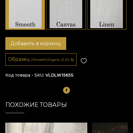
Добавить в корзину
Образец
(SmoothOrigini)
(2,20
$
)
Код товара - SKU
VLDLW1565S
ПОХОЖИЕ ТОВАРЫ