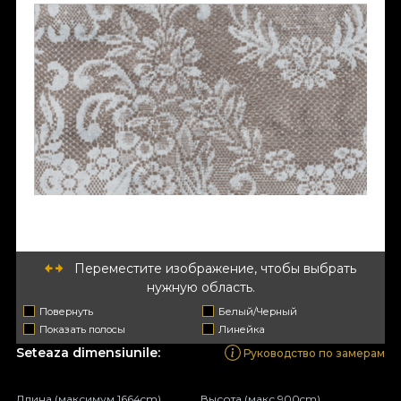
Переместите изображение, чтобы выбрать
нужную область.
Повернуть
Белый/Черный
Показать полосы
Линейка
Seteaza dimensiunile:
Руководство по замерам
Длина (максимум 1664cm)
Высота (макс 900cm)