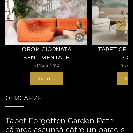
ОБОИ GIORNATA
TAPET CEL
SENTIMENTALE
CO
41,72
$
/ m2
41,72
Купить
Ку
ОПИСАНИЕ
Tapet Forgotten Garden Path –
cărarea ascunsă către un paradis