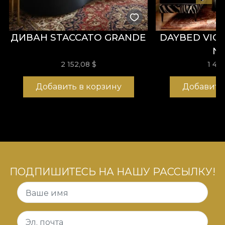
este o
poveste vizuală
, o cărare care invită privirea
să rătăcească până la capăt.
ДИВАН STACCATO GRANDE
DAYBED VIC
N
2 152,08 $
1 44
Добавить в корзину
Добавить
ПОДПИШИТЕСЬ НА НАШУ РАССЫЛКУ!
Ваше имя
Эл. почта